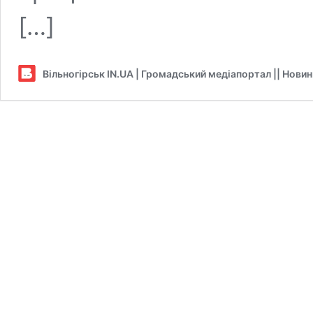
[…]
Вільногірськ IN.UA | Громадський медіапортал || Нови