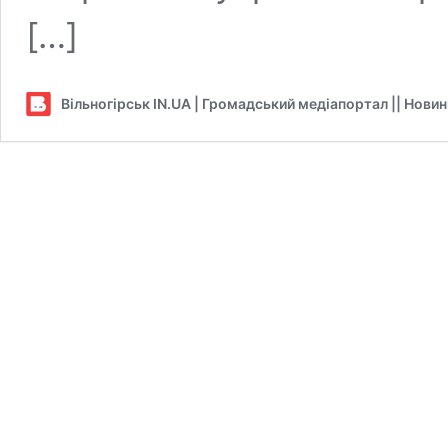
[…]
Вільногірськ IN.UA | Громадський медіапортал || Нови