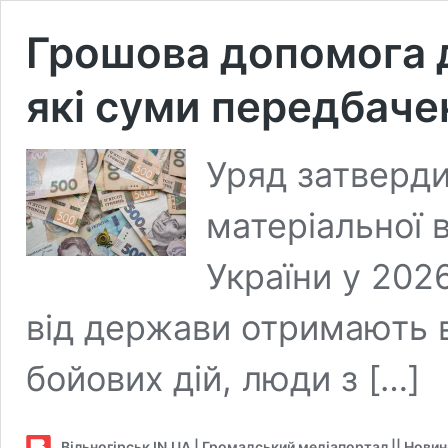
Грошова допомога 
які суми передбачен
Уряд затверди
матеріальної 
України у 202
від держави отримають в
бойових дій, люди з […]
Вільногірськ IN.UA | Громадський медіапортал || Нови