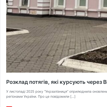
Розклад потягів, які курсують через В
У листопаді 2025 року “Укрзалізниця” оприлюднила оновлений
регіонами України. Про це повідомили […]