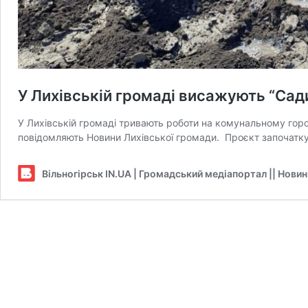
У Лихівській громаді висажують “Сад
У Лихівській громаді тривають роботи на комунальному горо
повідомляють Новини Лихівської громади. Проєкт започаткув
Вільногірськ IN.UA | Громадський медіапортал || Нови