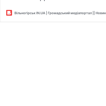
Вільногірськ IN.UA | Громадський медіапортал || Нови