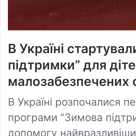
В Україні стартувал
підтримки” для діт
малозабезпечених 
В Україні розпочалися п
програми “Зимова підтри
допомогу найвразливіши