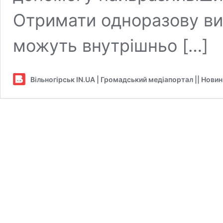
Отримати одноразову вип
можуть внутрішньо […]
Вільногірськ IN.UA | Громадський медіапортал || Нови