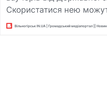
Скористатися нею можут
Вільногірськ IN.UA | Громадський медіапортал || Нови