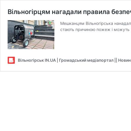
Вільногірцям нагадали правила безп
Мешканцям Вільногірська нанадали
стають причиною пожеж і можуть 
Вільногірськ IN.UA | Громадський медіапортал || Нови