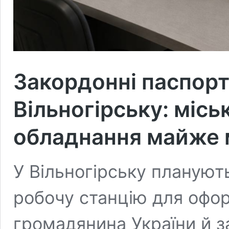
Закордонні паспорт
Вільногірську: місь
обладнання майже 
У Вільногірську плануют
робочу станцію для офор
громадянина України й з