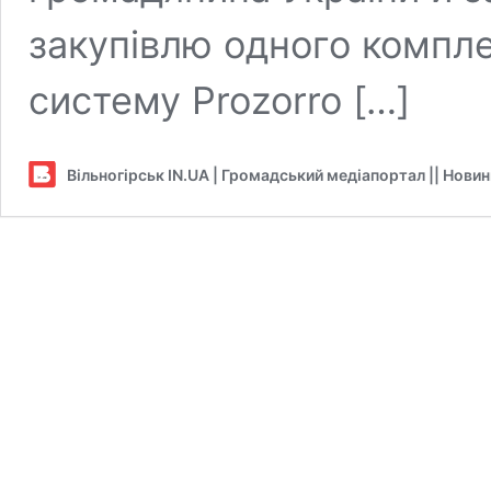
закупівлю одного компл
систему Prozorro […]
Вільногірськ IN.UA | Громадський медіапортал || Нови