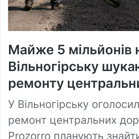
Майже 5 мільйонів н
Вільногірську шука
ремонту центральн
У Вільногірську оголоси
ремонт центральних дорі
Prozorro планують знайт