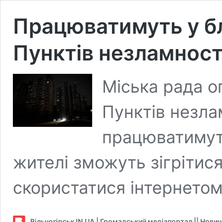
Працюватимуть у бл
Пунктів незламності
Міська рада 
Пунктів незлам
працюватимуть
жителі зможуть зігрітися
скористатися інтернетом
Вільногірськ IN.UA | Громадський медіапортал || Нови