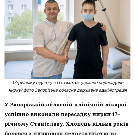
17-річному підлітку з Пʼятихаток успішно пересадили
нирку/ фото Запорізька обласна державна адміністрація
У Запорізькій обласній клінічній лікарні
успішно виконали пересадку нирки 17-
річному Станіславу. Хлопець кілька років
боровся з нирковою недостатністю та