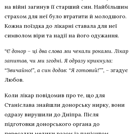
на війні загинув її старший син. Найбільшим
страхом для неї було втратити й молодшого.
Кожна поїздка до лікарні ставала для неї
символом віри та надії на його одужання.
“Є донор – ці два слова ми чекали роками. Лікар
запитав, чи ми згодні. Я одразу крикнула:
“Звичайно!”, а син додав: “Я готовий!””,
– згадує
Любов.
Коли лікар повідомив про те, що для
Станіслава знайшли донорську нирку, вони
одразу вирушили до Дніпра. Після
підготовки донорського органа до
пересадки медики разом із пацієнтом