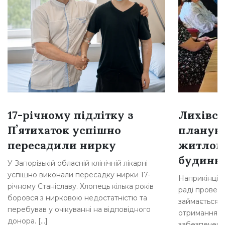
17-річному підлітку з
Лихівсь
Пʼятихаток успішно
плануют
пересадили нирку
житлом
будинкі
У Запорізькій обласній клінічній лікарні
успішно виконали пересадку нирки 17-
Наприкінці л
річному Станіславу. Хлопець кілька років
раді провели
боровся з нирковою недостатністю та
займається 
перебував у очікуванні на відповідного
отримання д
донора. […]
забезпеченн