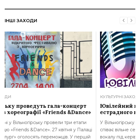
ІНШІ ЗАХОДИ
КУЛЬТУРНІ ЗАХОДИ
ла-концерт
Ювілейний концерт Зразкової сту
ends &Dance»
естрадного вокалу Олега Ярошен
вели три етапи
У Вільногірську проведуть ювілейний конц
 квітня у Палаці
співає вільне серце». Зразковій студії ест
жців. У першій
вокалу під керівництвом Олега Ярошенка