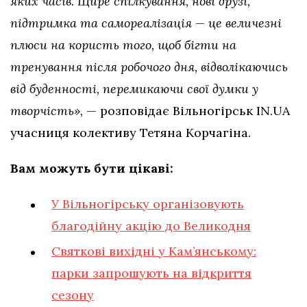
яких часів. Щире спілкування, нові друзі,
підтримка та самореалізація — це величезні
плюси на користь того, щоб бігти на
тренування після робочого дня, відволікаючись
від буденності, перемикаючи свої думки у
творчість»
, — розповідає Вільногірськ IN.UA
учасниця колективу Тетяна Корчагіна.
Вам можуть бути цікаві:
У Вільногірську організовують
благодійну акцію до Великодня
Святкові вихідні у Кам’янському:
парки запрошують на відкриття
сезону