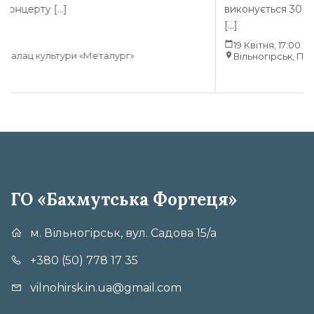
виконується 30 років. На захід запрошують
[…]
19 Квітня, 17:00
г»
Вільногірськ, Палац культури «Металург»
ГО «Бахмутська Фортеця»
м. Вільногірськ, вул. Садова 15/а
+380 (50) 778 17 35
vilnohirsk.in.ua@gmail.com