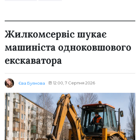
Жилкомсервіс шукає
машиніста одноковшового
екскаватора
12:00, 7 Серпня 2026
Єва Буянова