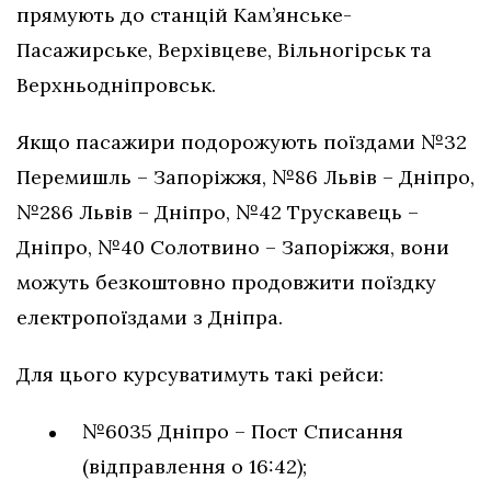
прямують до станцій Кам’янське-
Пасажирське, Верхівцеве, Вільногірськ та
Верхньодніпровськ.
Якщо пасажири подорожують поїздами №32
Перемишль – Запоріжжя, №86 Львів – Дніпро,
№286 Львів – Дніпро, №42 Трускавець –
Дніпро, №40 Солотвино – Запоріжжя, вони
можуть безкоштовно продовжити поїздку
електропоїздами з Дніпра.
Для цього курсуватимуть такі рейси:
№6035 Дніпро – Пост Списання
(відправлення о 16:42);