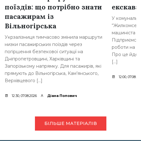
поїздів: що потрібно знати
екскава
пасажирам із
У комунальн
Вільногірська
“Жилкомсерві
машиніста о
Укрзалізниця тимчасово змінила маршрути
Підприємств
низки пасажирських поїздів через
роботи на п
погіршення безпекової ситуації на
Про це йдет
Дніпропетровщині, Харківщині та
[…]
Запорізькому напрямку. Для пасажирів, які
прямують до Вільногірська, Кам’янського,
12:00, 07.08.20
Верхівцевого […]
12:30, 07.08.2026
Діана Попович
БІЛЬШЕ МАТЕРІАЛІВ