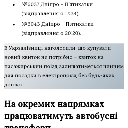
№6037 Дніпро – П’ятихатки
(відправлення о 17:34);
№6043 Дніпро – П’ятихатки
(відправлення о 20:20).
В Укрзалізниці наголосили, що купувати
новий квиток не потрібно – квиток на
пасажирський поїзд залишатиметься чинним
для посадки в електропоїзд без будь-яких
доплат.
На окремих напрямках
працюватимуть автобусні
трансфери