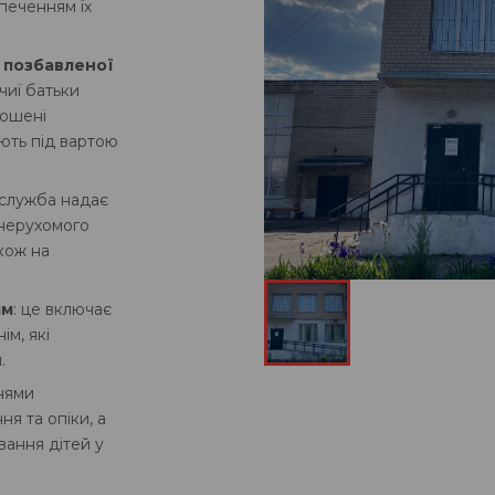
зпеченням їх
 позбавленої
 чиї батьки
лошені
ють під вартою
 служба надає
 нерухомого
кож на
ім
: це включає
ім, які
.
нями
ня та опіки, а
ання дітей у