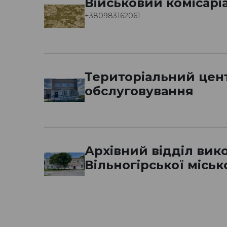
Військовий комісарі
+380983162061
Територіальний цен
обслуговування
Архівний відділ вик
Вільногірської міськ