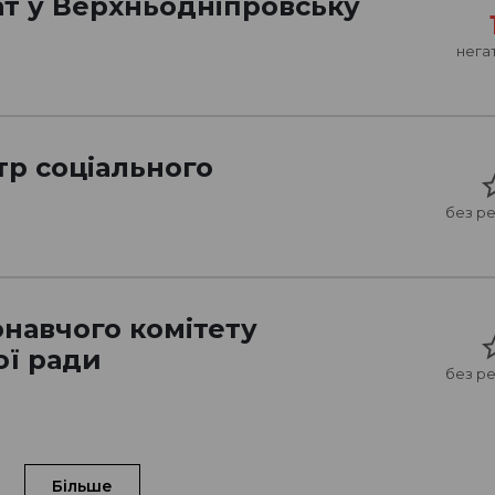
ат у Верхньодніпровську
нега
тр соціального
без ре
онавчого комітету
ої ради
без ре
Більше