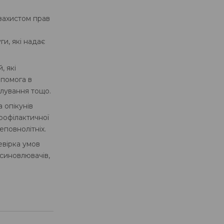
 захистом прав
и, які надає
, які
опомога в
клування тощо.
а опікунів
рофілактичної
повнолітніх.
вірка умов
усиновлювачів,