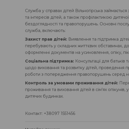
Служба у справах дітей Вільногірська займається
та інтересів дітей, а також профілактикою дитячої
бездоглядності та правопорушень. Основні послуг
служба, включають:
Захист прав дітей:
Виявлення та підтримка дітей
перебувають у складних життєвих обставинах, д
оформленні документів на усиновлення, опіку, пі
Соціальна підтримка:
Консультації для батьків т
щодо виховання та розвитку дітей, проведення п
роботи з попередження правопорушень серед не
Контроль за умовами проживання дітей:
Пере
проживання та виховання дітей в сім’ях опікунів, 
дитячих будинках.
Контакт: +38097 1551456