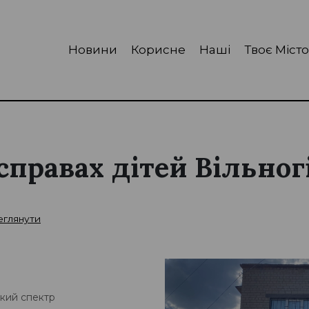
Новини
Корисне
Наші
Твоє Місто
справах дітей Вільног
еглянути
окий спектр