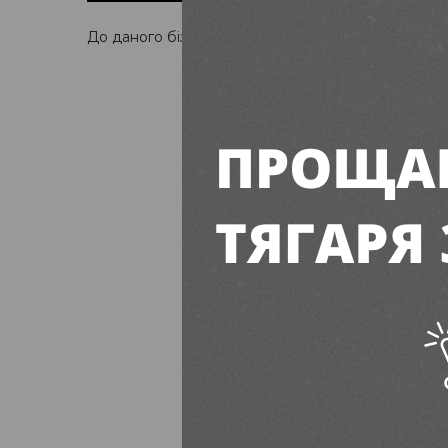
До даного бізнесу ще не додано жодного відгуку