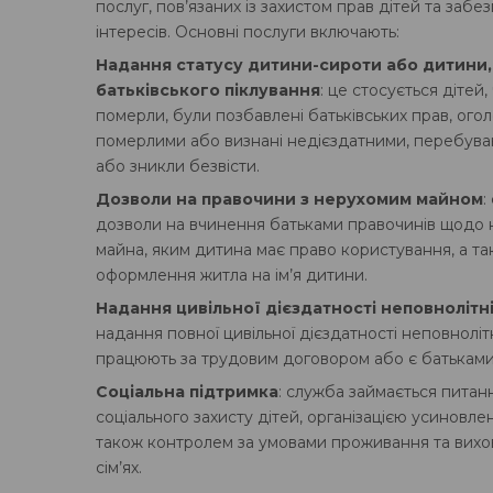
послуг, пов’язаних із захистом прав дітей та забе
інтересів. Основні послуги включають:
Надання статусу дитини-сироти або дитини,
батьківського піклування
: це стосується дітей,
померли, були позбавлені батьківських прав, ого
померлими або визнані недієздатними, перебува
або зникли безвісти​.
Дозволи на правочини з нерухомим майном
:
дозволи на вчинення батьками правочинів щодо
майна, яким дитина має право користування, а та
оформлення житла на ім’я дитини​.
Надання цивільної дієздатності неповнолітн
надання повної цивільної дієздатності неповнолітн
працюють за трудовим договором або є батьками​​
Соціальна підтримка
: служба займається питан
соціального захисту дітей, організацією усиновлен
також контролем за умовами проживання та вихов
сім’ях.