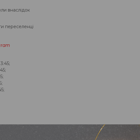
нули внаслідок
ти переселенці
gram
3:45;
45;
5;
5;
45;