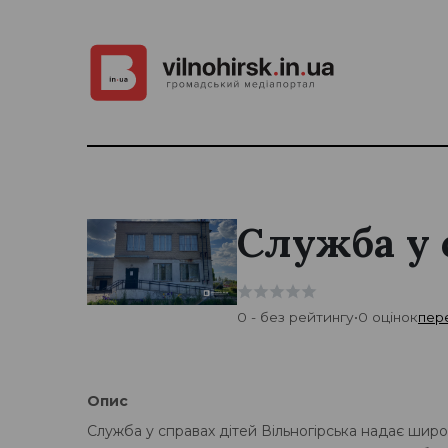
Служба у 
0 - без рейтингу
•
0 оцінок
пер
Опис
Служба у справах дітей Вільногірська надає шир