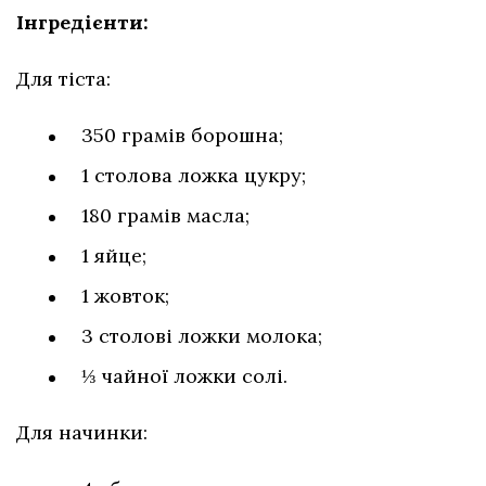
Інгредієнти:
Для тіста:
350 грамів борошна;
1 столова ложка цукру;
180 грамів масла;
1 яйце;
1 жовток;
3 столові ложки молока;
⅓ чайної ложки солі.
Для начинки: