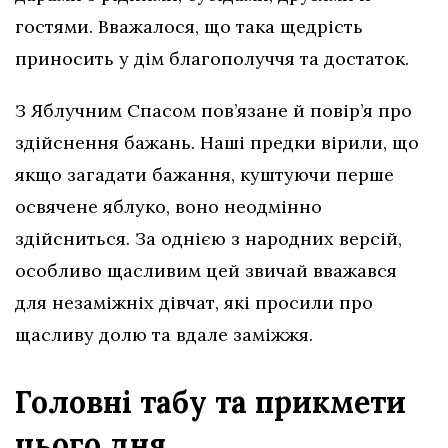
гостями. Вважалося, що така щедрість
приносить у дім благополуччя та достаток.
З Яблучним Спасом пов’язане й повір’я про
здійснення бажань. Наші предки вірили, що
якщо загадати бажання, куштуючи перше
освячене яблуко, воно неодмінно
здійсниться. За однією з народних версій,
особливо щасливим цей звичай вважався
для незаміжніх дівчат, які просили про
щасливу долю та вдале заміжжя.
Головні табу та прикмети
цього дня