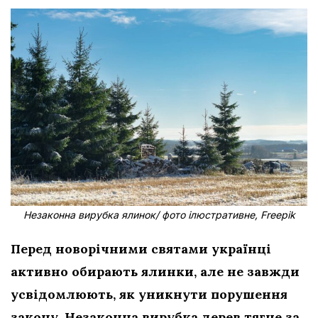
Незаконна
вирубка ялинок/ фото ілюстративне, Freepik
Перед новорічними святами українці
активно обирають ялинки, але не завжди
усвідомлюють, як уникнути порушення
закону. Незаконна вирубка дерев тягне за