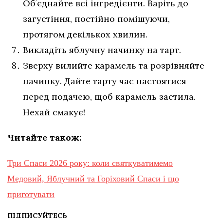
Обʼєднайте всі інгредієнти. Варіть до
загустіння, постійно помішуючи,
протягом декількох хвилин.
Викладіть яблучну начинку на тарт.
Зверху вилийте карамель та розрівняйте
начинку. Дайте тарту час настоятися
перед подачею, щоб карамель застила.
Нехай смакує!
Читайте також:
Три Спаси 2026 року: коли святкуватимемо
Медовий, Яблучний та Горіховий Спаси і що
приготувати
ПІДПИСУЙТЕСЬ