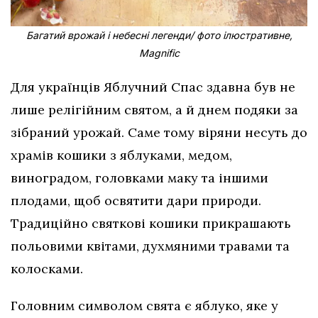
Багатий врожай і небесні легенди/ фото ілюстративне,
Magnific
Для українців Яблучний Спас здавна був не
лише релігійним святом, а й днем подяки за
зібраний урожай. Саме тому віряни несуть до
храмів кошики з яблуками, медом,
виноградом, головками маку та іншими
плодами, щоб освятити дари природи.
Традиційно святкові кошики прикрашають
польовими квітами, духмяними травами та
колосками.
Головним символом свята є яблуко, яке у