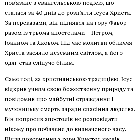
пов’язане з євангельською подією, що
сталася за 40 днів до розп’яття Ісуса Христа.
За переказами, він піднявся на гору Фавор
разом із трьома апостолами – Петром,
Іоанном та Яковом. Під час молитви обличчя
Христа засяяло неземним світлом, а його
одяг став сліпучо білим.
Саме тоді, за християнською традицією, Ісус
відкрив учням свою божественну природу та
повідомив про майбутні страждання і
мученицьку смерть заради спасіння людства.
Він попросив апостолів не розповідати
нікому про побачене до визначеного часу.
Після повернення з гори Христос звелів