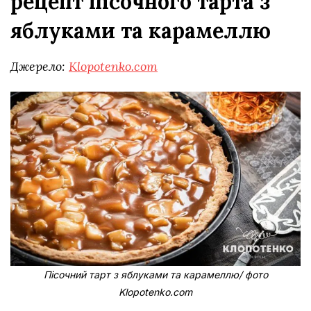
рецепт пісочного тарта з
яблуками та карамеллю
Джерело:
Klopotenko.com
Пісочний тарт з яблуками та карамеллю/ фото
Klopotenko.com