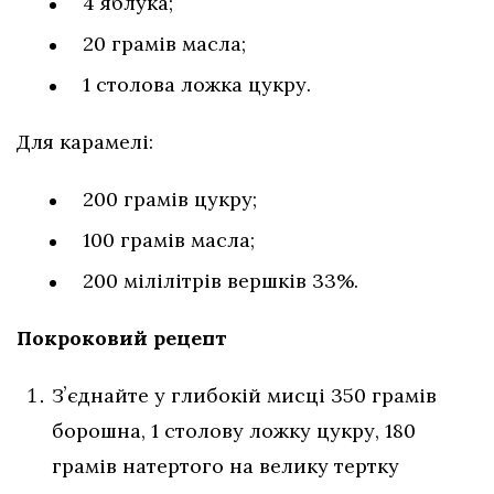
4 яблука;
20 грамів масла;
1 столова ложка цукру.
Для карамелі:
200 грамів цукру;
100 грамів масла;
200 мілілітрів вершків 33%.
Покроковий рецепт
Зʼєднайте у глибокій мисці 350 грамів
борошна, 1 столову ложку цукру, 180
грамів натертого на велику тертку