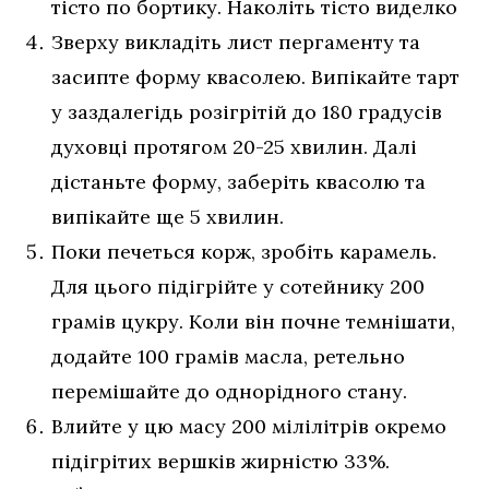
тісто по бортику. Наколіть тісто виделко
Зверху викладіть лист пергаменту та
засипте форму квасолею. Випікайте тарт
у заздалегідь розігрітій до 180 градусів
духовці протягом 20-25 хвилин. Далі
дістаньте форму, заберіть квасолю та
випікайте ще 5 хвилин.
Поки печеться корж, зробіть карамель.
Для цього підігрійте у сотейнику 200
грамів цукру. Коли він почне темнішати,
додайте 100 грамів масла, ретельно
перемішайте до однорідного стану.
Влийте у цю масу 200 мілілітрів окремо
підігрітих вершків жирністю 33%.