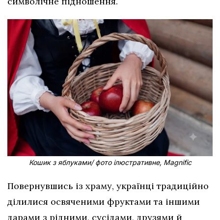
символічне підношення.
Кошик з яблуками/ фото ілюстративне, Magnific
Повернувшись із храму, українці традиційно
ділилися освяченими фруктами та іншими
дарами з рідними, сусідами, друзями й