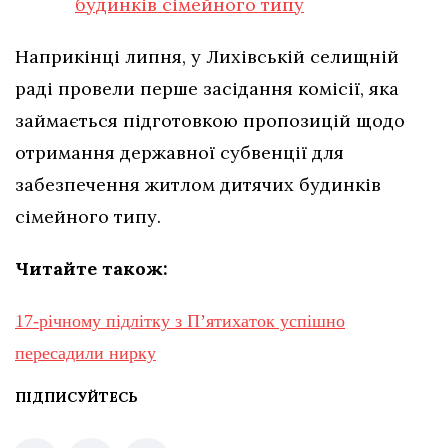
будинків сімейного типу
Наприкінці липня, у Лихівській селищній
раді провели перше засідання комісії, яка
займається підготовкою пропозицій щодо
отримання державної субвенції для
забезпечення житлом дитячих будинків
сімейного типу.
Читайте також:
17-річному підлітку з Пʼятихаток успішно
пересадили нирку
ПІДПИСУЙТЕСЬ