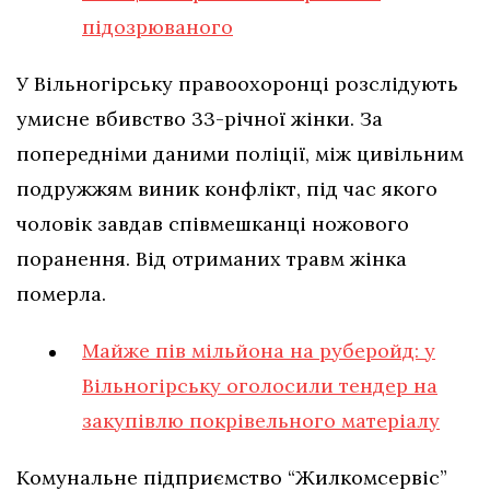
підозрюваного
У Вільногірську правоохоронці розслідують
умисне вбивство 33-річної жінки. За
попередніми даними поліції, між цивільним
подружжям виник конфлікт, під час якого
чоловік завдав співмешканці ножового
поранення. Від отриманих травм жінка
померла.
Майже пів мільйона на руберойд: у
Вільногірську оголосили тендер на
закупівлю покрівельного матеріалу
Комунальне підприємство “Жилкомсервіс”