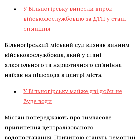
У Вільногірську винесли вирок
військовослужбовцю за ДТП у стані
сп’яніння
Вільногірський міський суд визнав винним
військовослужбовця, який у стані
алкогольного та наркотичного сп’яніння
наїхав на пішохода в центрі міста.
У Вільногірську майже дві доби не
буде води
Містян попереджають про тимчасове
припинення централізованого
водопостачання. Причиною стануть ремонтні