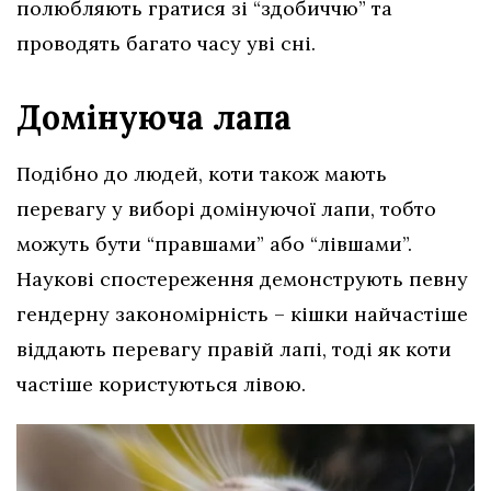
полюбляють гратися зі “здобиччю” та
проводять багато часу уві сні.
Домінуюча лапа
Подібно до людей, коти також мають
перевагу у виборі домінуючої лапи, тобто
можуть бути “правшами” або “лівшами”.
Наукові спостереження демонструють певну
гендерну закономірність – кішки найчастіше
віддають перевагу правій лапі, тоді як коти
частіше користуються лівою.