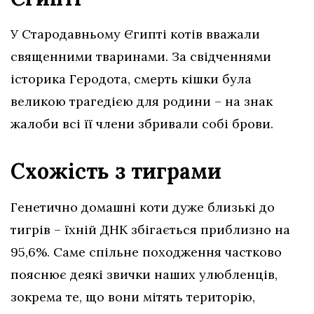
У Стародавньому Єгипті котів вважали
священними тваринами. За свідченнями
історика Геродота, смерть кішки була
великою трагедією для родини – на знак
жалоби всі її члени збривали собі брови.
Схожість з тиграми
Генетично домашні коти дуже близькі до
тигрів – їхній ДНК збігається приблизно на
95,6%. Саме спільне походження частково
пояснює деякі звички наших улюбленців,
зокрема те, що вони мітять територію,