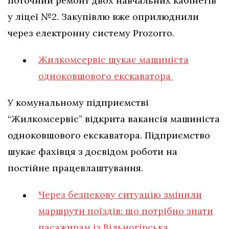
поточний ремонт двох навчальних кабінетів
у ліцеї №2. Закупівлю вже оприлюднили
через електронну систему Prozorro.
Жилкомсервіс шукає машиніста
одноковшового екскаватора
У комунальному підприємстві
“Жилкомсервіс” відкрита вакансія машиніста
одноковшового екскаватора. Підприємство
шукає фахівця з досвідом роботи на
постійне працевлаштування.
Через безпекову ситуацію змінили
маршрути поїздів: що потрібно знати
пасажирам із Вільногірська