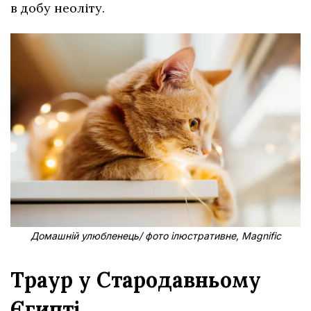
в добу неоліту.
Домашній улюбленець/ фото ілюстративне, Magnific
Траур у Стародавньому
Єгипті