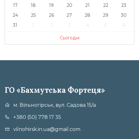
17
18
19
20
21
22
23
24
25
26
27
28
29
30
31
1
2
3
4
5
6
Сьогодні
ГО «Бахмутська Фортеця»
м. Вільногірськ, вул. Садова 15/а
+380 (50) 778 17 35
vilnohirsk.in.ua@gmail.com