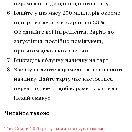
перемішайте до однорідного стану.
Влийте у цю масу 200 мілілітрів окремо
підігрітих вершків жирністю 33%.
Обʼєднайте всі інгредієнти. Варіть до
загустіння, постійно помішуючи,
протягом декількох хвилин.
Викладіть яблучну начинку на тарт.
Зверху вилийте карамель та розрівняйте
начинку. Дайте тарту час настоятися
перед подачею, щоб карамель застила.
Нехай смакує!
Читайте також:
Три Спаси 2026 року: коли святкуватимемо