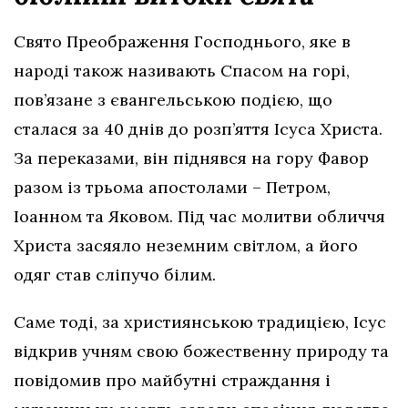
Свято Преображення Господнього, яке в
народі також називають Спасом на горі,
пов’язане з євангельською подією, що
сталася за 40 днів до розп’яття Ісуса Христа.
За переказами, він піднявся на гору Фавор
разом із трьома апостолами – Петром,
Іоанном та Яковом. Під час молитви обличчя
Христа засяяло неземним світлом, а його
одяг став сліпучо білим.
Саме тоді, за християнською традицією, Ісус
відкрив учням свою божественну природу та
повідомив про майбутні страждання і