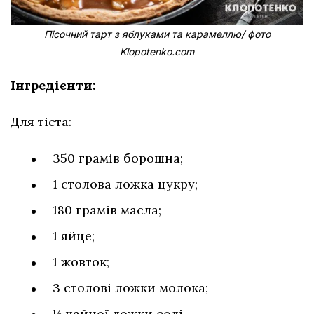
Пісочний тарт з яблуками та карамеллю/ фото
Klopotenko.com
Інгредієнти:
Для тіста:
350 грамів борошна;
1 столова ложка цукру;
180 грамів масла;
1 яйце;
1 жовток;
3 столові ложки молока;
⅓ чайної ложки солі.