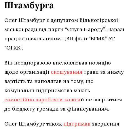
Штамбурга
Олег Штамбург є депутатом Вільногірської
міської ради від партії “Слуга Народу”. Наразі
працює начальником ЦВП філії “ВГМК” АТ
“ОГХК”.
Він неодноразово висловлював позицію
щодо організації
скошування
трави за нижчу
вартість та наполягав на тому, що
комунальні підприємства мають
самостійно заробляти кошти
й не звертатися
до бюджету громади за фінансуванням.
Олег Штамбург також
підтримав
звернення