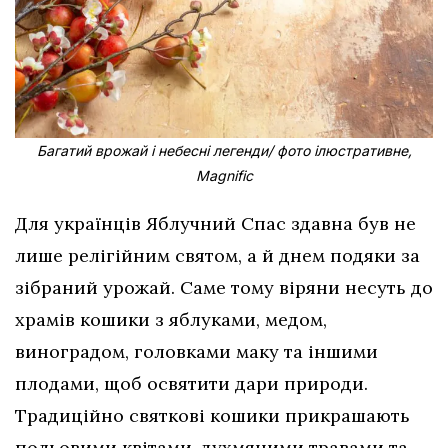
Багатий врожай і небесні легенди/ фото ілюстративне,
Magnific
Для українців Яблучний Спас здавна був не
лише релігійним святом, а й днем подяки за
зібраний урожай. Саме тому віряни несуть до
храмів кошики з яблуками, медом,
виноградом, головками маку та іншими
плодами, щоб освятити дари природи.
Традиційно святкові кошики прикрашають
польовими квітами, духмяними травами та