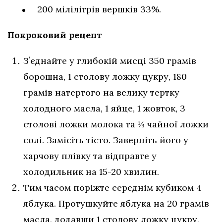
200 мілілітрів вершків 33%.
Покроковий рецепт
Зʼєднайте у глибокій мисці 350 грамів
борошна, 1 столову ложку цукру, 180
грамів натертого на велику тертку
холодного масла, 1 яйце, 1 жовток, 3
столові ложки молока та ⅓ чайної ложки
солі. Замісіть тісто. Заверніть його у
харчову плівку та відправте у
холодильник на 15-20 хвилин.
Тим часом поріжте середнім кубиком 4
яблука. Протушкуйте яблука на 20 грамів
масла, додавши 1 столову ложку цукру,