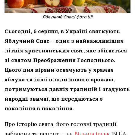
Яблучний Спас/ фото ШІ
Сьогодні, 6 серпня, в Україні святкують
Яблучний Спас – одне з найважливіших
літніх християнських свят, яке збігається
зі святом Преображення Господнього.
Цього дня віряни освячують у храмах
яблука та інші плоди нового врожаю,
дотримуються давніх традицій і згадують
народні звичаї, що передаються з
покоління в покоління.
Про історію свята, його головні традиції,
заборони та рецепт – на
Вільногірськ
IN.UA.