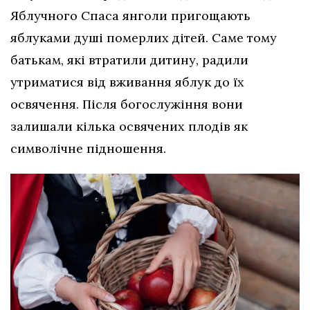
Яблучного Спаса янголи пригощають
яблуками душі померлих дітей. Саме тому
батькам, які втратили дитину, радили
утриматися від вживання яблук до їх
освячення. Після богослужіння вони
залишали кілька освячених плодів як
символічне підношення.