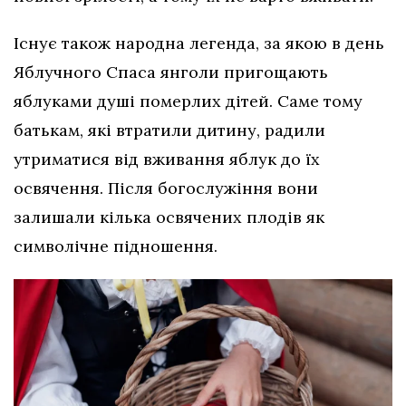
Існує також народна легенда, за якою в день
Яблучного Спаса янголи пригощають
яблуками душі померлих дітей. Саме тому
батькам, які втратили дитину, радили
утриматися від вживання яблук до їх
освячення. Після богослужіння вони
залишали кілька освячених плодів як
символічне підношення.