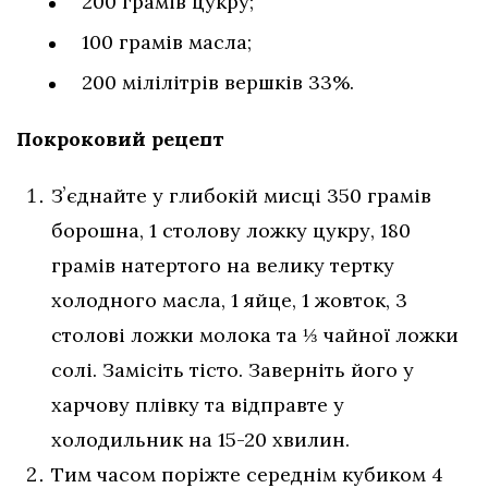
200 грамів цукру;
100 грамів масла;
200 мілілітрів вершків 33%.
Покроковий рецепт
Зʼєднайте у глибокій мисці 350 грамів
борошна, 1 столову ложку цукру, 180
грамів натертого на велику тертку
холодного масла, 1 яйце, 1 жовток, 3
столові ложки молока та ⅓ чайної ложки
солі. Замісіть тісто. Заверніть його у
харчову плівку та відправте у
холодильник на 15-20 хвилин.
Тим часом поріжте середнім кубиком 4