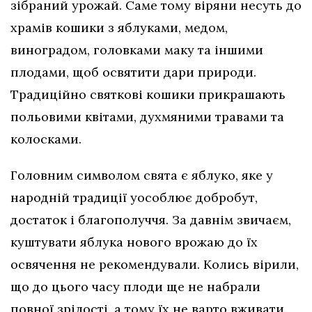
зібраний урожай. Саме тому віряни несуть до
храмів кошики з яблуками, медом,
виноградом, головками маку та іншими
плодами, щоб освятити дари природи.
Традиційно святкові кошики прикрашають
польовими квітами, духмяними травами та
колосками.
Головним символом свята є яблуко, яке у
народній традиції уособлює добробут,
достаток і благополуччя. За давнім звичаєм,
куштувати яблука нового врожаю до їх
освячення не рекомендували. Колись вірили,
що до цього часу плоди ще не набрали
повної зрілості, а тому їх не варто вживати.