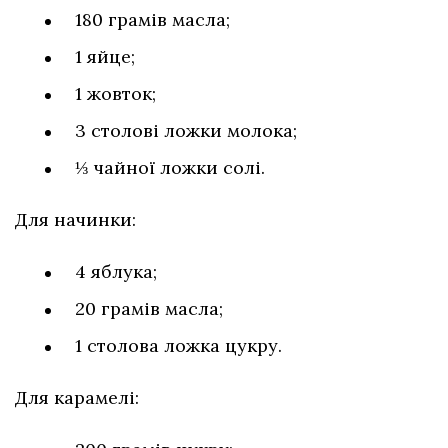
180 грамів масла;
1 яйце;
1 жовток;
3 столові ложки молока;
⅓ чайної ложки солі.
Для начинки:
4 яблука;
20 грамів масла;
1 столова ложка цукру.
Для карамелі: