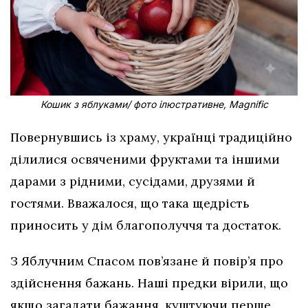
Кошик з яблуками/ фото ілюстративне, Magnific
Повернувшись із храму, українці традиційно
ділилися освяченими фруктами та іншими
дарами з рідними, сусідами, друзями й
гостями. Вважалося, що така щедрість
приносить у дім благополуччя та достаток.
З Яблучним Спасом пов’язане й повір’я про
здійснення бажань. Наші предки вірили, що
якщо загадати бажання, куштуючи перше