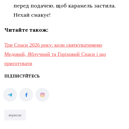
перед подачею, щоб карамель застила.
Нехай смакує!
Читайте також:
Три Спаси 2026 року: коли святкуватимемо
Медовий, Яблучний та Горіховий Спаси і що
приготувати
ПІДПИСУЙТЕСЬ
корисне