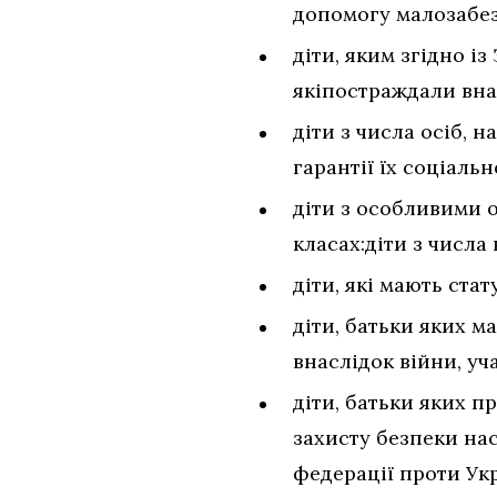
допомогу малозабез
діти, яким згідно і
якіпостраждали вна
діти з числа осіб, 
гарантії їх соціальн
діти з особливими о
класах:діти з числа
діти, які мають ста
діти, батьки яких м
внаслідок війни, уч
діти, батьки яких п
захисту безпеки нас
федерації проти Укр