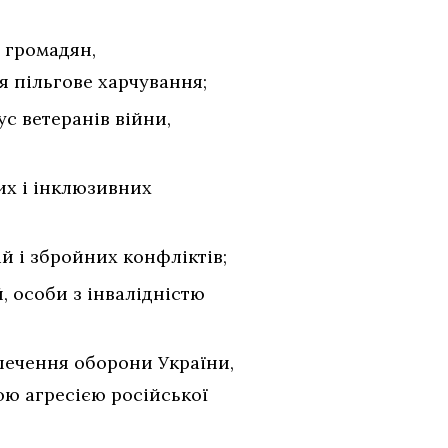
т громадян,
 пільгове харчування;
ус ветеранів війни,
их і інклюзивних
ій і збройних конфліктів;
, особи з інвалідністю
зпечення оборони України,
вою агресією російської