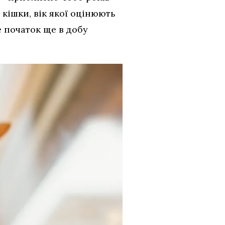
кішки, вік якої оцінюють
е початок ще в добу