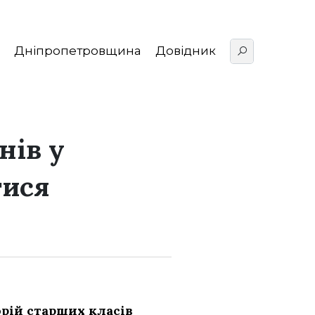
Дніпропетровщина
Довідник
нів у
тися
горій старших класів