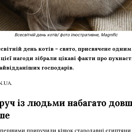
Всесвітній день котів/ фото ілюстративне, Magnific
есвітній день котів – свято, присвячене одни
цієї нагоди зібрали цікаві факти про пухнаст
найвідданіших господарів.
N.UA.
руч із людьми набагато довш
ше
 першими приручили кішок стародавні єгиптяни 