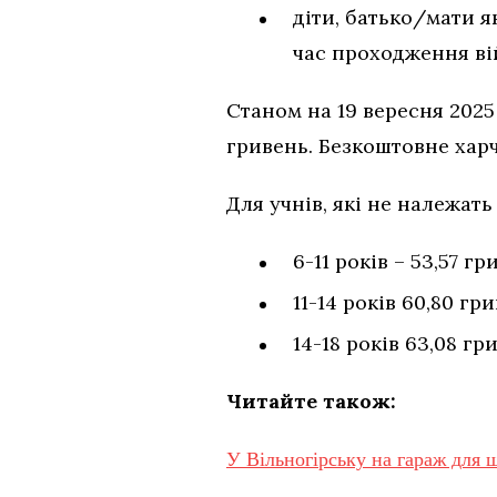
діти, батько/мати 
час проходження ві
Станом на 19 вересня 2025
гривень. Безкоштовне харч
Для учнів, які не належать
6-11 років – 53,57 гр
11-14 років 60,80 гр
14-18 років 63,08 гр
Читайте також:
У Вільногірську на гараж для 