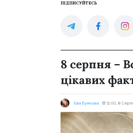
ПІДПИСУЙТЕСЬ
8 серпня – В
цікавих фак
Єва Буянова
12:00, 8 Серп