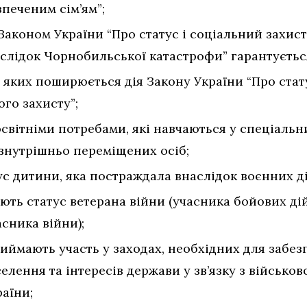
печеним сім’ям”;
з Законом України “Про статус і соціальний захис
слідок Чорнобильської катастрофи” гарантується
на яких поширюється дія Закону України “Про стат
ого захисту”;
світніми потребами, які навчаються у спеціальн
 внутрішньо переміщених осіб;
тус дитини, яка постраждала внаслідок воєнних д
ають статус ветерана війни (учасника бойових дій
асника війни);
риймають участь у заходах, необхідних для забе
елення та інтересів держави у зв’язку з військо
аїни;