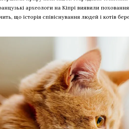
ранцузькі археологи на Кіпрі виявили поховання 
дчить, що історія співіснування людей і котів бер