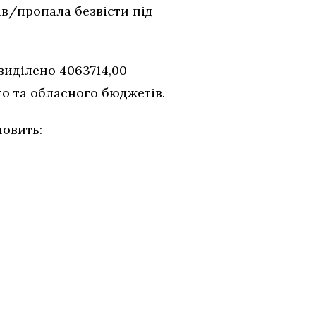
в/пропала безвісти під
виділено 4063714,00
го та обласного бюджетів.
новить: