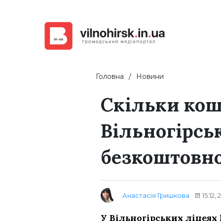
Головна
Новини
Скільки кош
Вільногірсь
безкоштовн
Анастасія Гришкова
15:12,
У Вільногірських ліцеях №