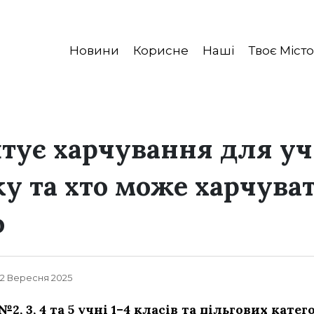
Новини
Корисне
Наші
Твоє Місто
тує харчування для уч
ку та хто може харчува
о
 22 Вересня 2025
2, 3, 4 та 5 учні 1–4 класів та пільгових кате