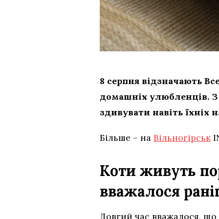
8 серпня відзначають Вс
домашніх улюбленців. З 
здивувати навіть їхніх 
Більше – на
Вільногірськ
I
Коти живуть по
вважалося рані
Довгий час вважалося, що