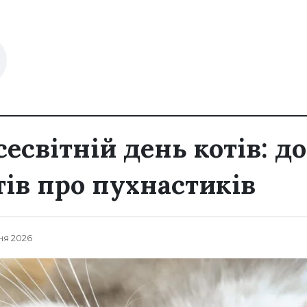
сесвітній день котів: д
тів про пухнастиків
ня 2026