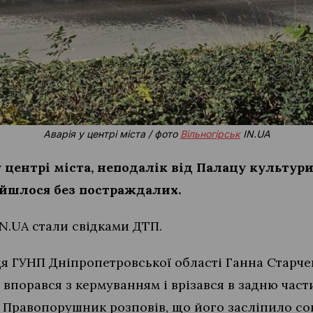
Аварія у центрі міста / фото
Вільногірськ
IN.UA
у центрі міста, неподалік від Палацу культури
бійшлося без постраждалих.
N.UA стали свідками ДТП.
я ГУНП Дніпропетровської області Ганна Старчев
е впорався з кермуванням і врізався в задню част
. Правопорушник розповів, що його засліпило сон