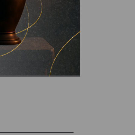
і вкотре закликали водіїв
ний період