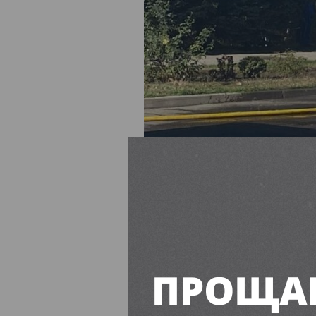
На місце оперативно виїха
загорілася. Місцеві жител
впоратися з ним вдалося 