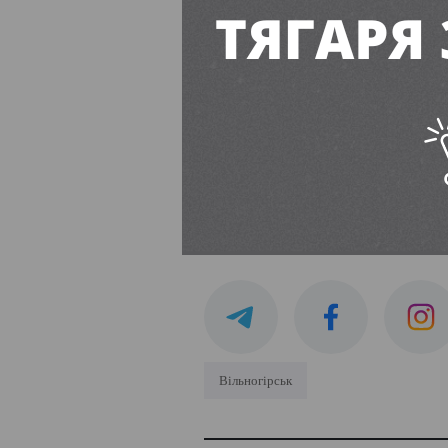
Правоохоронці
виписали а
і пасажирів бути обережни
Читайте також:
Згоріло 97 га екос
У Петриківській ТГ 
ПІДПИСУЙТЕСЬ
Вільногірськ