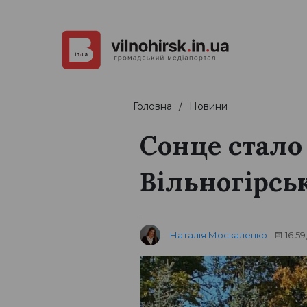
Головна
Новини
Сонце стало
Вільногірсь
Наталія Москаленко
16:59