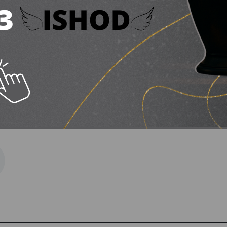
дміністративний протокол за статтею 124 КУпАП 
ми на дорогах міста.
истем: на Дніпропетровщині діє пожежонебезпеч
загорівся автомобіль після ДТП