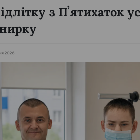
підлітку з Пʼятихаток 
 нирку
ня 2026