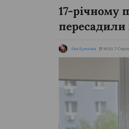
17-річному 
пересадили
Єва Буянова
16:00, 7 Серп