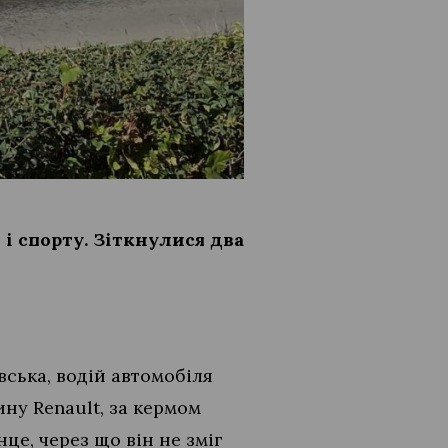
 і спорту. Зіткнулися два
ська, водій автомобіля
ину Renault, за кермом
це, через що він не зміг