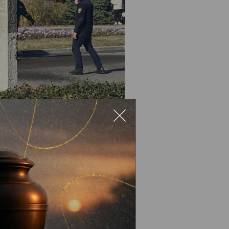
я передня частина SEAT
онь, але остаточно
одії.