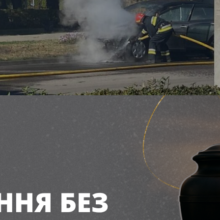
ли рятувальники та поліція. Внаслідок зіткненн
і, які перебували поруч, намагалися загасити вог
лише пожежникам, які швидко прибули на місце п