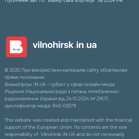
Публічний Звіт ГО “Бахмутська Фортеця” За 2024 Рік
© 2025 При використанні матеріалів сайту обов’язкове
пряме посилання.
Вільногірськ
IN.UA
– субєкт у сфері онлайн-медіа.
Рішення Національної ради з питань телебачення і
радіомовлення України від 24.10.2024 № 2907,
ідентифікатор медіа: R40-05579
This website was created and maintained with the financial
support of the European Union. Its contents are the sole
responsibility of Vilnohirsk IN.UA and do not necessarily