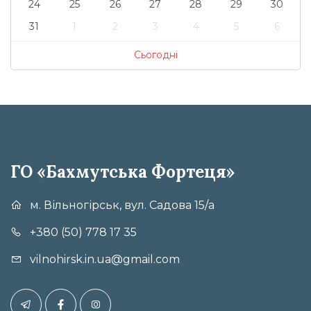
24
25
26
27
28
29
30
31
1
2
3
4
5
6
Сьогодні
ГО «Бахмутська Фортеця»
м. Вільногірськ, вул. Садова 15/а
+380 (50) 778 17 35
vilnohirsk.in.ua@gmail.com