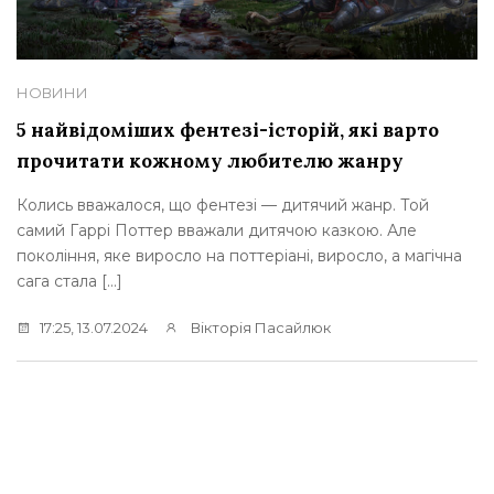
НОВИНИ
5 найвідоміших фентезі-історій, які варто
прочитати кожному любителю жанру
Колись вважалося, що фентезі — дитячий жанр. Той
самий Гаррі Поттер вважали дитячою казкою. Але
покоління, яке виросло на поттеріані, виросло, а магічна
сага стала […]
17:25, 13.07.2024
Вікторія Пасайлюк