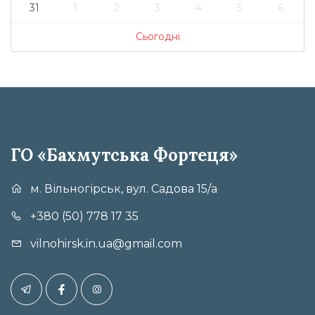
31
1
2
3
4
5
6
Сьогодні
ГО «Бахмутська Фортеця»
м. Вільногірськ, вул. Садова 15/а
+380 (50) 778 17 35
vilnohirsk.in.ua@gmail.com