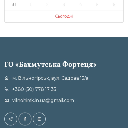
31
1
2
3
4
5
6
Сьогодні
ГО «Бахмутська Фортеця»
м. Вільногірськ, вул. Садова 15/а
+380 (50) 778 17 35
vilnohirsk.in.ua@gmail.com