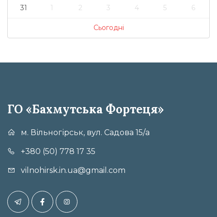
31
1
2
3
4
5
6
Сьогодні
ГО «Бахмутська Фортеця»
м. Вільногірськ, вул. Садова 15/а
+380 (50) 778 17 35
vilnohirsk.in.ua@gmail.com