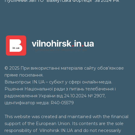
Публічний Звіт ГО “Бахмутська Фортеця” За 2024 Рік
© 2025 При використанні матеріалів сайту обов’язкове
пряме посилання.
Вільногірськ
IN.UA
– субєкт у сфері онлайн-медіа.
Рішення Національної ради з питань телебачення і
радіомовлення України від 24.10.2024 № 2907,
ідентифікатор медіа: R40-05579
This website was created and maintained with the financial
support of the European Union. Its contents are the sole
responsibility of Vilnohirsk IN.UA and do not necessarily