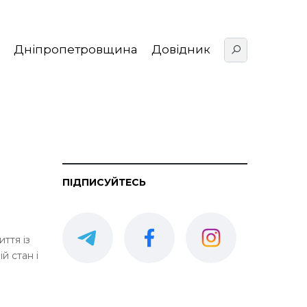
Дніпропетровщина
Довідник
ПІДПИСУЙТЕСЬ
ття із
й стан і