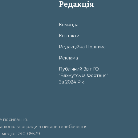
Редакція
Команда
Контакти
Редакційна Політика
Реклама
Публічний Звіт ГО
“Бахмутська Фортеця”
За 2024 Рік
е посилання.
аціональної ради з питань телебачення і
р медіа: R40-05579