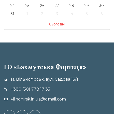
24
25
26
27
28
29
30
31
1
2
3
4
5
6
Сьогодні
ГО «Бахмутська Фортеця»
м. Вільногірськ, вул. Садова 15/а
+380 (50) 778 17 35
vilnohirsk.in.ua@gmail.com