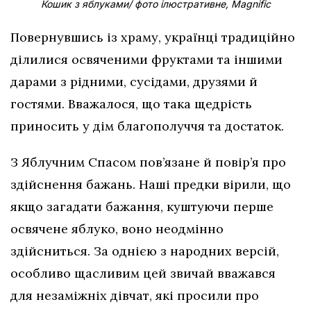
Кошик з яблуками/ фото ілюстративне, Magnific
Повернувшись із храму, українці традиційно
ділилися освяченими фруктами та іншими
дарами з рідними, сусідами, друзями й
гостями. Вважалося, що така щедрість
приносить у дім благополуччя та достаток.
З Яблучним Спасом пов’язане й повір’я про
здійснення бажань. Наші предки вірили, що
якщо загадати бажання, куштуючи перше
освячене яблуко, воно неодмінно
здійсниться. За однією з народних версій,
особливо щасливим цей звичай вважався
для незаміжніх дівчат, які просили про