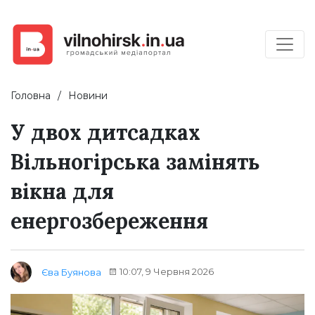
Головна
Новини
У двох дитсадках
Вільногірська замінять
вікна для
енергозбереження
10:07, 9 Червня 2026
Єва Буянова