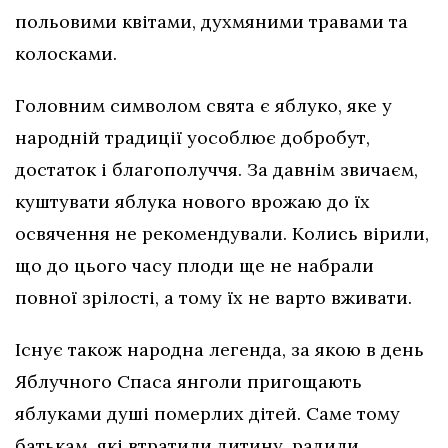
польовими квітами, духмяними травами та
колосками.
Головним символом свята є яблуко, яке у
народній традиції уособлює добробут,
достаток і благополуччя. За давнім звичаєм,
куштувати яблука нового врожаю до їх
освячення не рекомендували. Колись вірили,
що до цього часу плоди ще не набрали
повної зрілості, а тому їх не варто вживати.
Існує також народна легенда, за якою в день
Яблучного Спаса янголи пригощають
яблуками душі померлих дітей. Саме тому
батькам, які втратили дитину, радили