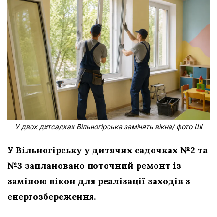
У двох дитсадках Вільногірська замінять вікна/ фото ШІ
У Вільногірську у дитячих садочках №2 та
№3 заплановано поточний ремонт із
заміною вікон для реалізації заходів з
енергозбереження.