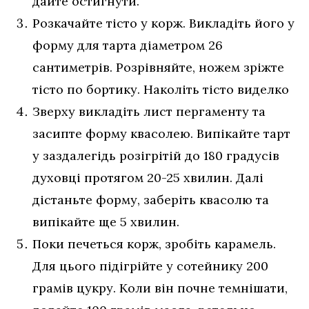
дайте остигнути.
Розкачайте тісто у корж. Викладіть його у
форму для тарта діаметром 26
сантиметрів. Розрівняйте, ножем зріжте
тісто по бортику. Наколіть тісто виделко
Зверху викладіть лист пергаменту та
засипте форму квасолею. Випікайте тарт
у заздалегідь розігрітій до 180 градусів
духовці протягом 20-25 хвилин. Далі
дістаньте форму, заберіть квасолю та
випікайте ще 5 хвилин.
Поки печеться корж, зробіть карамель.
Для цього підігрійте у сотейнику 200
грамів цукру. Коли він почне темнішати,