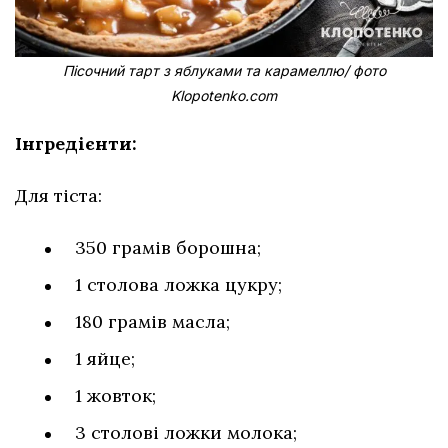
Пісочний тарт з яблуками та карамеллю/ фото
Klopotenko.com
Інгредієнти:
Для тіста:
350 грамів борошна;
1 столова ложка цукру;
180 грамів масла;
1 яйце;
1 жовток;
3 столові ложки молока;