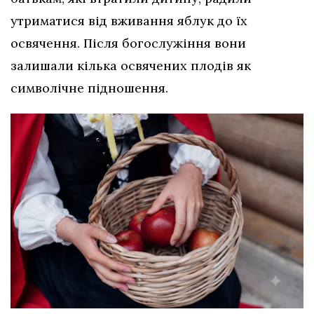
утриматися від вживання яблук до їх
освячення. Після богослужіння вони
залишали кілька освячених плодів як
символічне підношення.