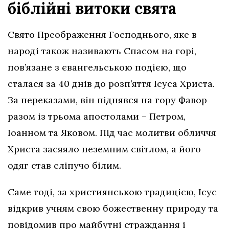
біблійні витоки свята
Свято Преображення Господнього, яке в
народі також називають Спасом на горі,
пов’язане з євангельською подією, що
сталася за 40 днів до розп’яття Ісуса Христа.
За переказами, він піднявся на гору Фавор
разом із трьома апостолами – Петром,
Іоанном та Яковом. Під час молитви обличчя
Христа засяяло неземним світлом, а його
одяг став сліпучо білим.
Саме тоді, за християнською традицією, Ісус
відкрив учням свою божественну природу та
повідомив про майбутні страждання і