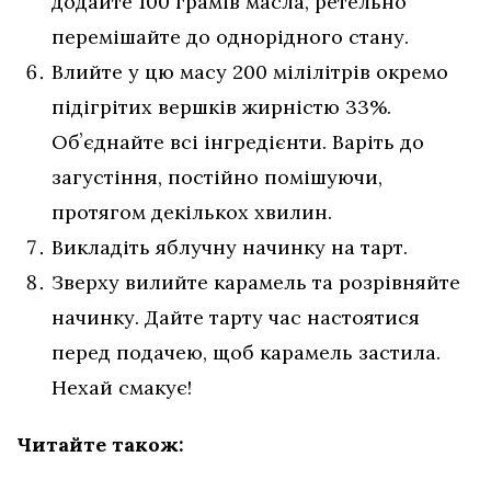
додайте 100 грамів масла, ретельно
перемішайте до однорідного стану.
Влийте у цю масу 200 мілілітрів окремо
підігрітих вершків жирністю 33%.
Обʼєднайте всі інгредієнти. Варіть до
загустіння, постійно помішуючи,
протягом декількох хвилин.
Викладіть яблучну начинку на тарт.
Зверху вилийте карамель та розрівняйте
начинку. Дайте тарту час настоятися
перед подачею, щоб карамель застила.
Нехай смакує!
Читайте також: