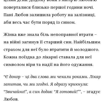
поверталися близько першої години ночі.
Пані Любов залишила роботу на залізниці,
аби весь час бути поряд із сином.
Жінка вже знала біль непоправної втрати –
на війні загинув її старший син. Найбільшим
страхом для неї було втратити й молодшого.
Кожна поїздка до лікарні ставала для неї
символом віри та надії на його одужання.
“Є донор – ці два слова ми чекали роками. Лікар
запитав, чи ми згодні. Я одразу крикнула:
“Звичайно!”, а син додав: “Я готовий!””,
– згадує
Любов.