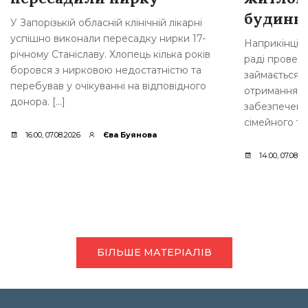
будинкі
У Запорізькій обласній клінічній лікарні
успішно виконали пересадку нирки 17-
Наприкінці л
річному Станіславу. Хлопець кілька років
раді провели
боровся з нирковою недостатністю та
займається 
перебував у очікуванні на відповідного
отримання д
донора. […]
забезпеченн
сімейного ти
16:00, 07.08.2026
Єва Буянова
14:00, 07.08.2
БІЛЬШЕ МАТЕРІАЛІВ