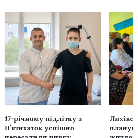
17-річному підлітку з
Лихівсь
Пʼятихаток успішно
плануют
пересадили нирку
житлом