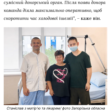
сумісний донорський орган. Після появи донора
команда діяла максимально оперативно, щоб
скоротити час холодової ішемії”,
– каже він.
Станіслав з матірʼю та лікарем/ фото Запорізька обласна