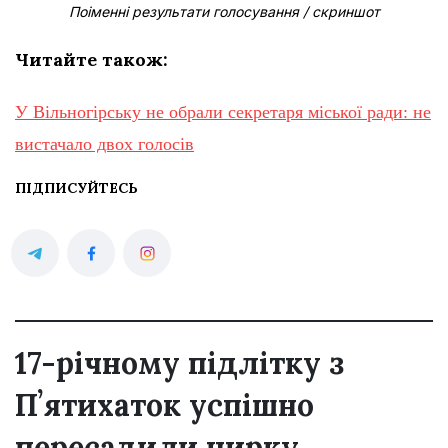
Поіменні результати голосування / скриншот
Читайте також:
У Вільногірську не обрали секретаря міської ради: не
вистачало двох голосів
ПІДПИСУЙТЕСЬ
17-річному підлітку з
Пʼятихаток успішно
пересадили нирку