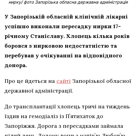
нирку/ фото Запорізька обласна державна адміністрація
У Запорізькій обласній клінічній лікарні
успішно виконали пересадку нирки 17-
річному Станіславу. Хлопець кілька років
боровся з нирковою недостатністю та
перебував у очікуванні на відповідного
донора.
Про це йдеться на
сайті
Запорізької обласної
державної адміністрації.
До трансплантації хлопець тричі на тиждень
їздив на гемодіаліз із Пʼятихаток до
Запоріжжя. Дорога з пересадками займала
цілий день. Додому вони з матірʼю Любовʼю