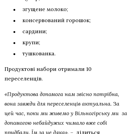
згущене молоко;
консервований горошок;
сардини;
крупи;
тушкованка.
Продуктові набори отримали 10
переселенців.
«Продуктова допомога нам звісно потрібна,
вона завжди для переселенців актуальна. За
цей час, поки ми живемо у Вільногірську ми за
допомогою небайдужих чимало вже собі
придбали. Їм за це дяка»,
– ділиться