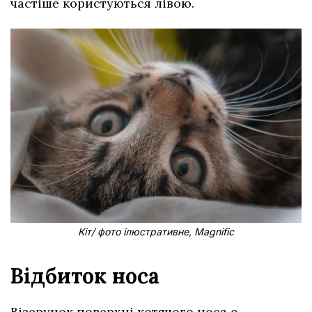
частіше користуються лівою.
Кіт/ фото ілюстративне, Magnific
Відбиток носа
Візерунок поверхні котячого носа є