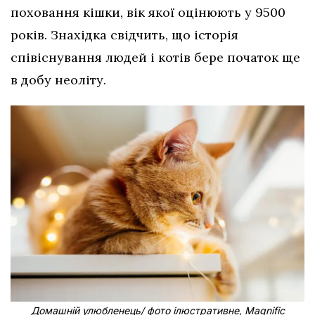
поховання кішки, вік якої оцінюють у 9500
років. Знахідка свідчить, що історія
співіснування людей і котів бере початок ще
в добу неоліту.
Домашній улюбленець/ фото ілюстративне, Magnific