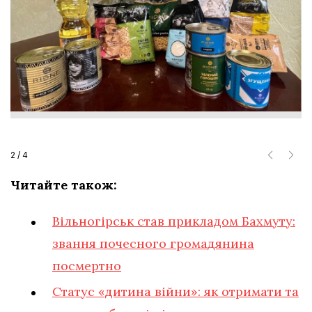
2
/
4
Читайте також:
Вільногірськ став прикладом Бахмуту:
звання почесного громадянина
посмертно
Статус «дитина війни»: як отримати та