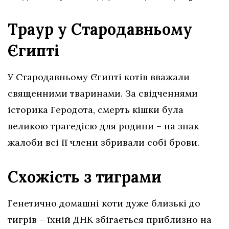
Траур у Стародавньому
Єгипті
У Стародавньому Єгипті котів вважали
священними тваринами. За свідченнями
історика Геродота, смерть кішки була
великою трагедією для родини – на знак
жалоби всі її члени збривали собі брови.
Схожість з тиграми
Генетично домашні коти дуже близькі до
тигрів – їхній ДНК збігається приблизно на