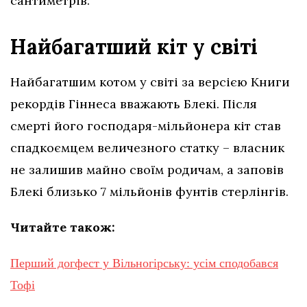
сантиметрів.
Найбагатший кіт у світі
Найбагатшим котом у світі за версією Книги
рекордів Гіннеса вважають Блекі. Після
смерті його господаря-мільйонера кіт став
спадкоємцем величезного статку – власник
не залишив майно своїм родичам, а заповів
Блекі близько 7 мільйонів фунтів стерлінгів.
Читайте також:
Перший догфест у Вільногірську: усім сподобався
Тофі