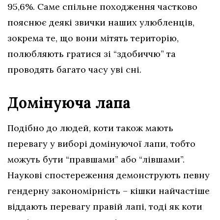
95,6%. Саме спільне походження частково
пояснює деякі звички наших улюбленців,
зокрема те, що вони мітять територію,
полюбляють гратися зі “здобиччю” та
проводять багато часу уві сні.
Домінуюча лапа
Подібно до людей, коти також мають
перевагу у виборі домінуючої лапи, тобто
можуть бути “правшами” або “лівшами”.
Наукові спостереження демонструють певну
гендерну закономірність – кішки найчастіше
віддають перевагу правій лапі, тоді як коти