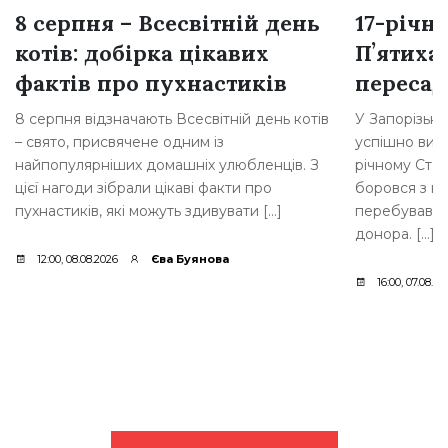
8 серпня – Всесвітній день
17-річн
котів: добірка цікавих
Пʼятиха
фактів про пухнастиків
переса
8 серпня відзначають Всесвітній день котів
У Запорізькій
– свято, присвячене одним із
успішно вик
найпопулярніших домашніх улюбленців. З
річному Стан
цієї нагоди зібрали цікаві факти про
боровся з н
пухнастиків, які можуть здивувати […]
перебував у 
донора. […]
12:00, 08.08.2026
Єва Буянова
16:00, 07.08.20