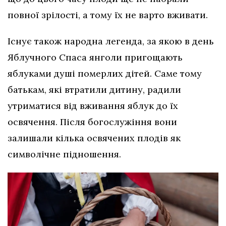
повної зрілості, а тому їх не варто вживати.
Існує також народна легенда, за якою в день
Яблучного Спаса янголи пригощають
яблуками душі померлих дітей. Саме тому
батькам, які втратили дитину, радили
утриматися від вживання яблук до їх
освячення. Після богослужіння вони
залишали кілька освячених плодів як
символічне підношення.