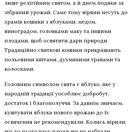
лише релігійним святом, а й днем подяки за
зібраний урожай. Саме тому віряни несуть до
храмів кошики з яблуками, медом,
виноградом, головками маку та іншими
плодами, щоб освятити дари природи.
Традиційно святкові кошики прикрашають
польовими квітами, духмяними травами та
колосками.
Головним символом свята є яблуко, яке у
народній традиції уособлює добробут,
достаток і благополуччя. За давнім звичаєм,
куштувати яблука нового врожаю до їх
освячення не рекомендували. Колись вірили,
що до цього часу плоди ще не набрали