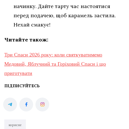
начинку. Дайте тарту час настоятися
перед подачею, щоб карамель застила.
Нехай смакує!
Читайте також:
Три Спаси 2026 року: коли святкуватимемо
Медовий, Яблучний та Горіховий Спаси і що
приготувати
ПІДПИСУЙТЕСЬ
корисне