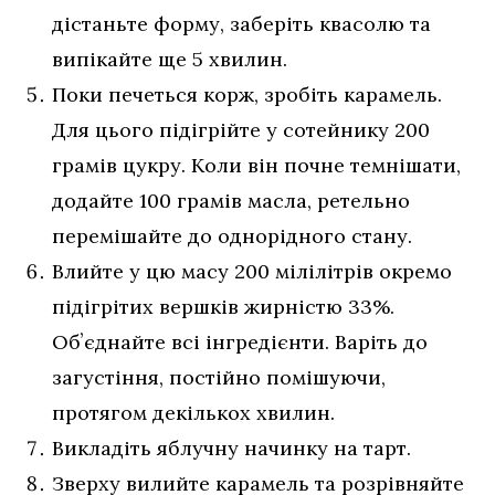
дістаньте форму, заберіть квасолю та
випікайте ще 5 хвилин.
Поки печеться корж, зробіть карамель.
Для цього підігрійте у сотейнику 200
грамів цукру. Коли він почне темнішати,
додайте 100 грамів масла, ретельно
перемішайте до однорідного стану.
Влийте у цю масу 200 мілілітрів окремо
підігрітих вершків жирністю 33%.
Обʼєднайте всі інгредієнти. Варіть до
загустіння, постійно помішуючи,
протягом декількох хвилин.
Викладіть яблучну начинку на тарт.
Зверху вилийте карамель та розрівняйте