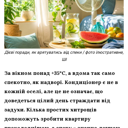
Дієві поради, як врятуватись від спеки / фото ілюстративне,
ШІ
За вікном понад +35°C, а вдома так само
спекотно, як надворі. Кондиціонер є не в
кожній оселі, але це не означає, що
доведеться цілий день страждати від
задухи. Кілька простих хитрощів
допоможуть зробити квартиру
прохолоднішою, а спеку – значно легшою.