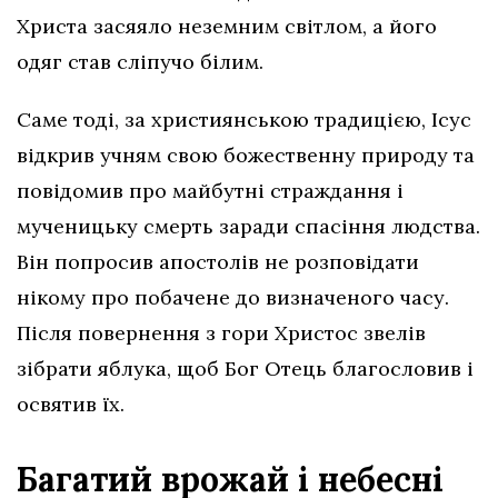
Христа засяяло неземним світлом, а його
одяг став сліпучо білим.
Саме тоді, за християнською традицією, Ісус
відкрив учням свою божественну природу та
повідомив про майбутні страждання і
мученицьку смерть заради спасіння людства.
Він попросив апостолів не розповідати
нікому про побачене до визначеного часу.
Після повернення з гори Христос звелів
зібрати яблука, щоб Бог Отець благословив і
освятив їх.
Багатий врожай і небесні