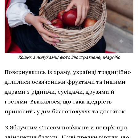
Кошик з яблуками/ фото ілюстративне, Magnific
Повернувшись із храму, українці традиційно
ділилися освяченими фруктами та іншими
дарами з рідними, сусідами, друзями й
гостями. Вважалося, що така щедрість
приносить у дім благополуччя та достаток.
З Яблучним Спасом пов’язане й повір’я про
здійснення бажань. Наші предки вірили, що