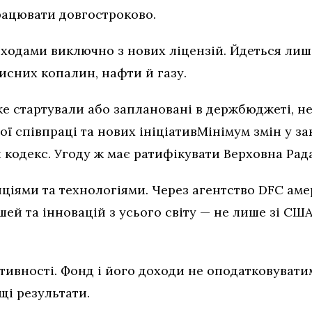
рацювати довгостроково.
одами виключно з нових ліцензій. Йдеться лиш
исних копалин, нафти й газу.
вже стартували або заплановані в держбюджеті, не
ї співпраці та нових ініціативМінімум змін у з
кодекс. Угоду ж має ратифікувати Верховна Рада
ціями та технологіями. Через агентство DFC ам
й та інновацій з усього світу — не лише зі США,
тивності. Фонд і його доходи не оподатковувати
щі результати.