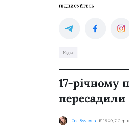
ПІДПИСУЙТЕСЬ
Надра
17-річному 
пересадили
Єва Буянова
16:00, 7 Серп