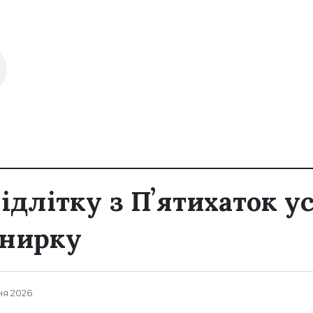
підлітку з Пʼятихаток 
 нирку
ня 2026