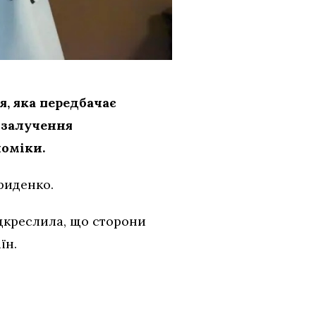
, яка передбачає
 залучення
номіки.
риденко.
дкреслила, що сторони
їн.