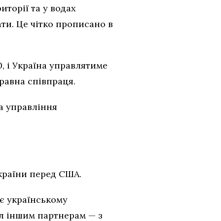
иторії та у водах
ти. Це чітко прописано в
, і Україна управлятиме
равна співпраця.
та управління
країни перед США.
ає українському
л іншим партнерам — з