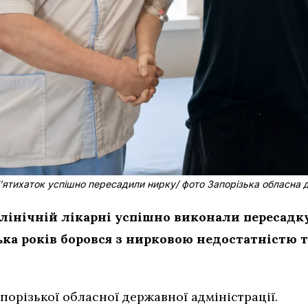
 Пʼятихаток успішно пересадили нирку/ фото Запорізька обласна 
клінічній лікарні успішно виконали пересадк
ька років боровся з нирковою недостатністю т
порізької обласної державної адміністрації.