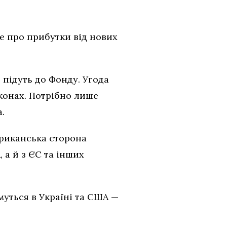
е про прибутки від нових
 підуть до Фонду. Угода
аконах. Потрібно лише
.
ериканська сторона
 а й з ЄС та інших
муться в Україні та США —