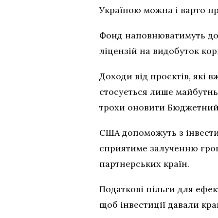
Україною можна і варто п
Фонд наповнюватимуть дох
ліцензій на видобуток кор
Доходи від проєктів, які 
стосується лише майбутньо
трохи оновити Бюджетний 
США допоможуть з інвести
сприятиме залученню гроше
партнерських країн.
Податкові пільги для ефек
щоб інвестиції давали кра