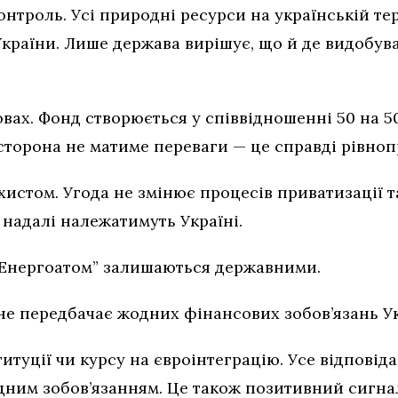
онтроль. Усі природні ресурси на українській тер
країни. Лише держава вирішує, що й де видобува
вах. Фонд створюється у співвідношенні 50 на 50
сторона не матиме переваги — це справді рівноп
хистом. Угода не змінює процесів приватизації 
надалі належатимуть Україні.
“Енергоатом” залишаються державними.
не передбачає жодних фінансових зобов’язань У
итуції чи курсу на євроінтеграцію. Усе відповід
дним зобов’язанням. Це також позитивний сигна