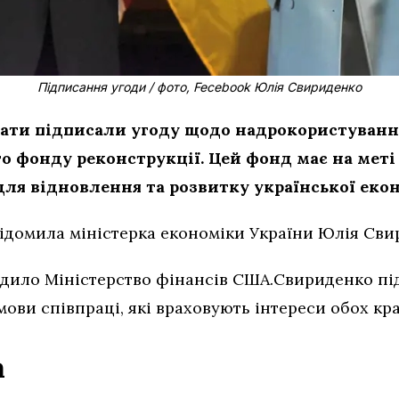
Підписання угоди / фото, Fecebook Юлія Свириденко
ати підписали угоду щодо надрокористування
о фонду реконструкції. Цей фонд має на меті
ля відновлення та розвитку української еко
ідомила міністерка економіки України Юлія Сви
дило Міністерство фінансів США.Свириденко пі
мови співпраці, які враховують інтереси обох кра
а