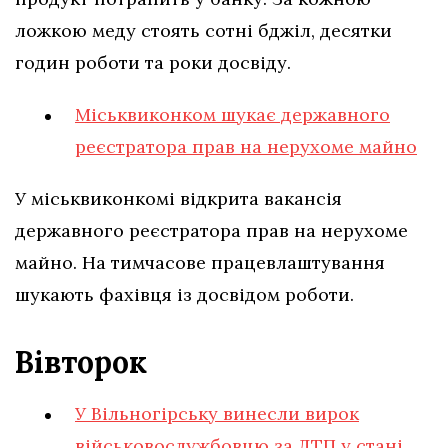
ложкою меду стоять сотні бджіл, десятки
годин роботи та роки досвіду.
Міськвиконком шукає державного
реєстратора прав на нерухоме майно
У міськвиконкомі відкрита вакансія
державного реєстратора прав на нерухоме
майно. На тимчасове працевлаштування
шукають фахівця із досвідом роботи.
Вівторок
У Вільногірську винесли вирок
військовослужбовцю за ДТП у стані