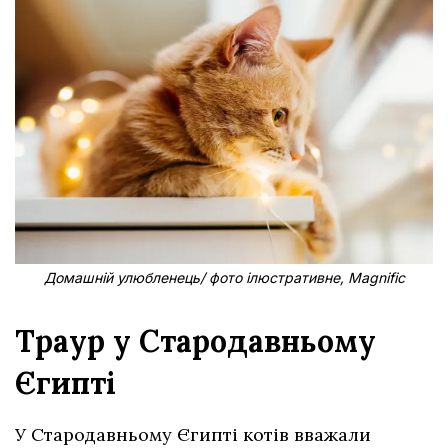
Домашній улюбленець/ фото ілюстративне, Magnific
Траур у Стародавньому
Єгипті
У Стародавньому Єгипті котів вважали