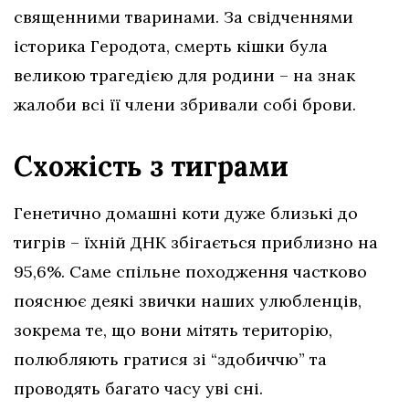
священними тваринами. За свідченнями
історика Геродота, смерть кішки була
великою трагедією для родини – на знак
жалоби всі її члени збривали собі брови.
Схожість з тиграми
Генетично домашні коти дуже близькі до
тигрів – їхній ДНК збігається приблизно на
95,6%. Саме спільне походження частково
пояснює деякі звички наших улюбленців,
зокрема те, що вони мітять територію,
полюбляють гратися зі “здобиччю” та
проводять багато часу уві сні.