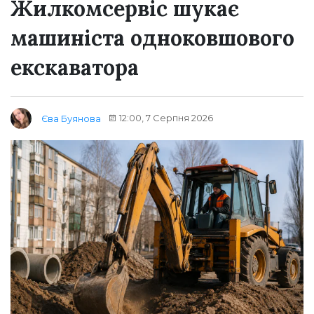
Жилкомсервіс шукає
машиніста одноковшового
екскаватора
12:00, 7 Серпня 2026
Єва Буянова