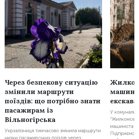
Через безпекову ситуацію
Жилком
змінили маршрути
машині
поїздів: що потрібно знати
екскава
пасажирам із
У комунальн
Вільногірська
“Жилкомсерві
машиніста о
Укрзалізниця тимчасово змінила маршрути
Підприємств
низки пасажирських поїздів через