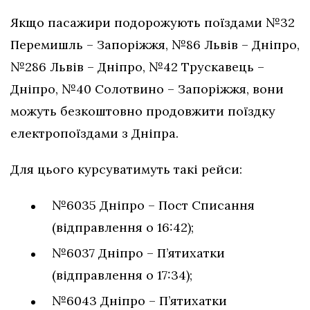
Якщо пасажири подорожують поїздами №32
Перемишль – Запоріжжя, №86 Львів – Дніпро,
№286 Львів – Дніпро, №42 Трускавець –
Дніпро, №40 Солотвино – Запоріжжя, вони
можуть безкоштовно продовжити поїздку
електропоїздами з Дніпра.
Для цього курсуватимуть такі рейси:
№6035 Дніпро – Пост Списання
(відправлення о 16:42);
№6037 Дніпро – П’ятихатки
(відправлення о 17:34);
№6043 Дніпро – П’ятихатки