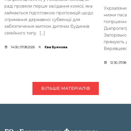
раді провели перше засідання комісії, яка
Укрзалізниц
займається підготовкою пропозицій щодо
низки пасажи
отримання державної субвенції для
погіршення б
забезпечення житлом дитячих будинків
Дніпропетров
сімейного типу. […]
Запорізькому
прямують до 
14:00, 07.08.2026
Єва Буянова
Верхівцевого
12:30, 07.08.20
БІЛЬШЕ МАТЕРІАЛІВ