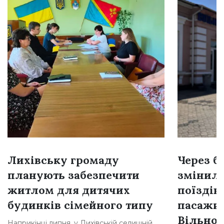
Лихівську громаду
Через б
планують забезпечити
змінил
житлом для дитячих
поїздів
будинків сімейного типу
пасажир
Вільног
Наприкінці липня, у Лихівській селищній