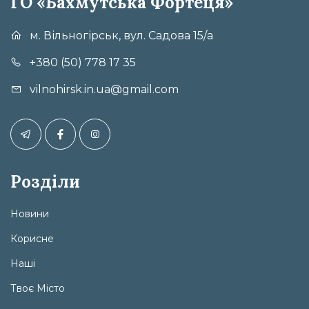
ГО «Бахмутська Фортеця»
м. Вільногірськ, вул. Садова 15/а
+380 (50) 778 17 35
vilnohirsk.in.ua@gmail.com
Розділи
Новини
Корисне
Наші
Твоє Місто