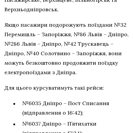
Верхньодніпровськ.
Якщо пасажири подорожують поїздами №32
Перемишль – Запоріжжя, №86 Львів – Дніпро,
№286 Львів – Дніпро, №42 Трускавець –
Дніпро, №40 Солотвино – Запоріжжя, вони
можуть безкоштовно продовжити поїздку
електропоїздами з Дніпра.
Для цього курсуватимуть такі рейси:
№6035 Дніпро – Пост Списання
(відправлення о 16:42);
№6037 Дніпро – П’ятихатки