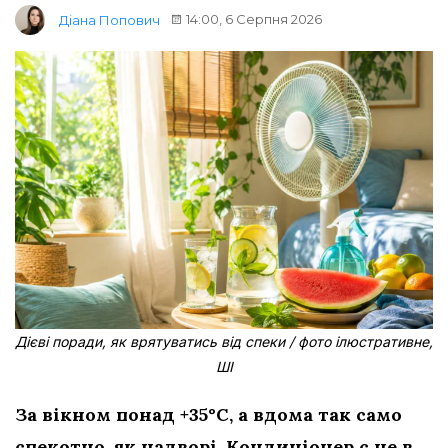
14:00, 6 Серпня 2026
Діана Попович
Дієві поради, як врятуватись від спеки / фото ілюстративне,
ШІ
За вікном понад +35°C, а вдома так само
спекотно, як надворі. Кондиціонер є не в