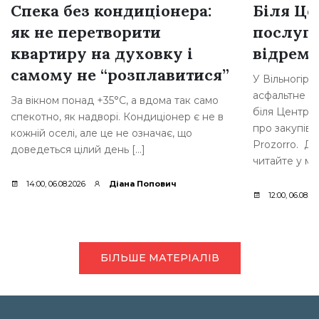
Спека без кондиціонера:
Біля Це
як не перетворити
послуг 
квартиру на духовку і
відремо
самому не “розплавитися”
У Вільногірс
асфальтне по
За вікном понад +35°C, а вдома так само
біля Центру 
спекотно, як надворі. Кондиціонер є не в
про закупів
кожній оселі, але це не означає, що
Prozorro. Де
доведеться цілий день […]
читайте у мат
14:00, 06.08.2026
Діана Попович
12:00, 06.08.2
БІЛЬШЕ МАТЕРІАЛІВ