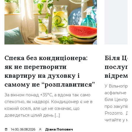
Спека без кондиціонера:
Біля Це
як не перетворити
послуг 
квартиру на духовку і
відремо
самому не “розплавитися”
У Вільногірс
асфальтне по
За вікном понад +35°C, а вдома так само
біля Центру 
спекотно, як надворі. Кондиціонер є не в
про закупів
кожній оселі, але це не означає, що
Prozorro. Де
доведеться цілий день […]
читайте у мат
14:00, 06.08.2026
Діана Попович