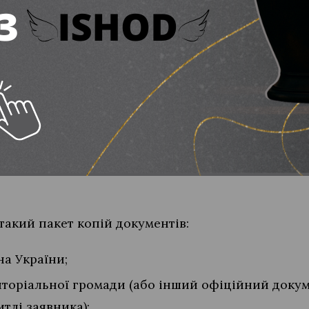
 та виплачені, а після цього з’явилися інші член
ня перерозподілу суми вирішується виключно за
их документів
ьної допомоги заявнику необхідно звернутися д
аменту соціально-гуманітарної політики (УСЗН Д
такий пакет копій документів:
а України;
иторіальної громади (або інший офіційний докум
тлі заявника);