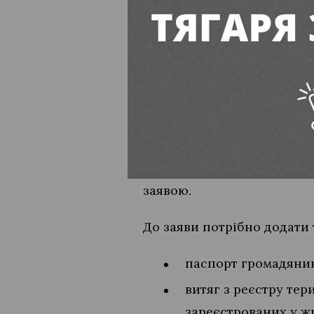
кошти вже були розподілені
них законне право, питан
або у судовому порядку.
Перелік необхідн
Для призначення матеріал
захисту населення Департ
заявою.
До заяви потрібно додати 
паспорт громадянин
витяг з реєстру тер
зареєстрованих у жи