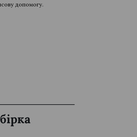
нсову допомогу.
обірка