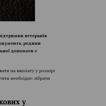
підтримки ветеранів
документа, родини
ьної допомоги з
ати на виплату у розмірі
енти необхідно зібрати
кових у