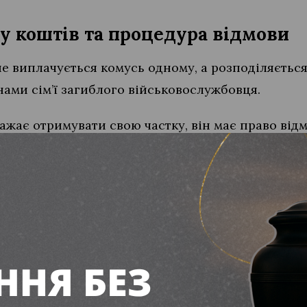
у коштів та процедура відмови
не виплачується комусь одному, а розподіляєтьс
ами сім’ї загиблого військовослужбовця.
бажає отримувати свою частку, він має право відм
ни. Для цього необхідно власноруч написати зая
особи, якій передаються кошти) та особисто под
ення (УСЗН).
вагу на законодавчі обмеження: суворо забороня
ніх чи неповнолітніх дітей загиблого, а також ві
датністю. Їхня частка залишається недоторканно
лює ситуації з родичами, які звернулися за випл