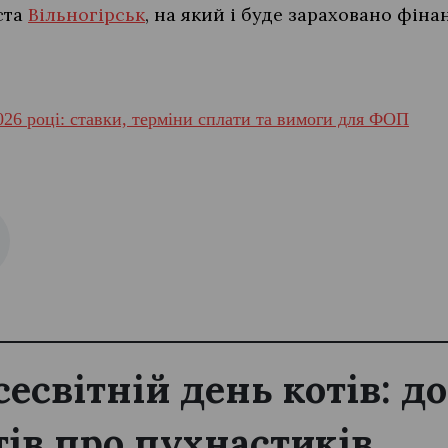
ста
Вільногірськ
, на який і буде зараховано фіна
26 році: ставки, терміни сплати та вимоги для ФОП
сесвітній день котів: д
тів про пухнастиків