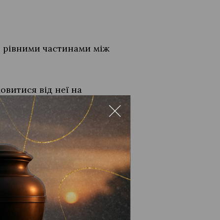
я рівними частинами між
овитися від неї на
ву у довільній формі (з
ати її до Управління
ється відмовлятися від
д імені недієздатних осіб
ю.
атою із запізненням. Якщо