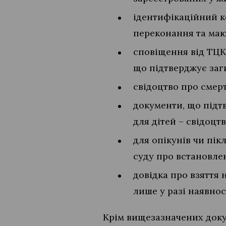
ідентифікаційний ко
переконання та мают
сповіщення від ТЦК
що підтверджує заги
свідоцтво про смер
документи, що підт
для дітей – свідоцт
для опікунів чи пік
суду про встановле
довідка про взяття
лише у разі наявнос
Крім вищезазначених докум