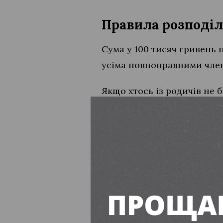
Правила розподіл
Сума у 100 тисяч гривень 
усіма повноправними член
Якщо хтось із родичів не 
користь іншого члена роди
обов’язковим зазначенням 
соціального захисту насел
Варто звернути особливу у
допомоги від імені малоліт
або осіб з обмеженою дієз
Крім того, положення регу