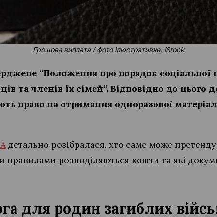
Грошова виплата / фото ілюстративне, iStock
верджене “Положення про порядок соціальної 
ів та членів їх сімей”. Відповідно до цього 
ть право на отримання одноразової матеріал
UA
детально розібралася, хто саме може претендув
ми правилами розподіляються кошти та які докум
га для родин загиблих війсь