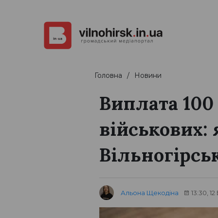
Головна
Новини
Виплата 100
військових:
Вільногірсь
Альона Щекодіна
13:30, 1