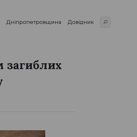
Дніпропетровщина
Довідник
м загиблих
у