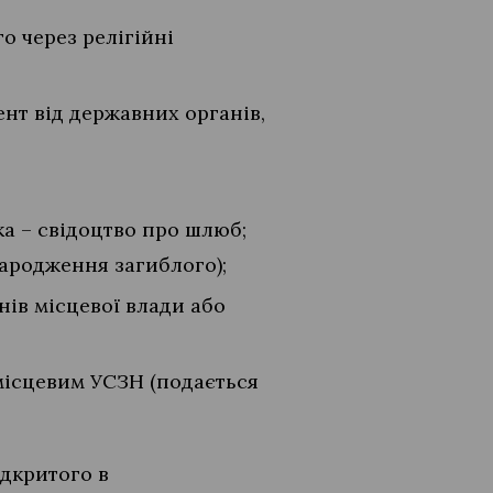
о через релігійні
нт від державних органів,
а – свідоцтво про шлюб;
народження загиблого);
нів місцевої влади або
 місцевим УСЗН (подається
ідкритого в