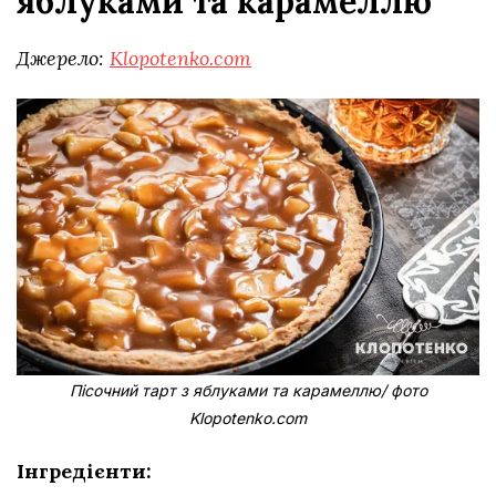
яблуками та карамеллю
Джерело:
Klopotenko.com
Пісочний тарт з яблуками та карамеллю/ фото
Klopotenko.com
Інгредієнти: