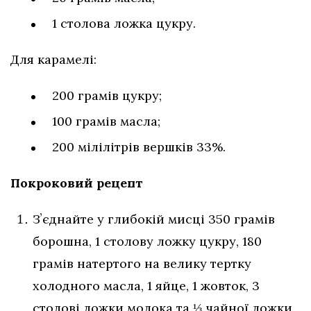
1 столова ложка цукру.
Для карамелі:
200 грамів цукру;
100 грамів масла;
200 мілілітрів вершків 33%.
Покроковий рецепт
Зʼєднайте у глибокій мисці 350 грамів
борошна, 1 столову ложку цукру, 180
грамів натертого на велику тертку
холодного масла, 1 яйце, 1 жовток, 3
столові ложки молока та ⅓ чайної ложки