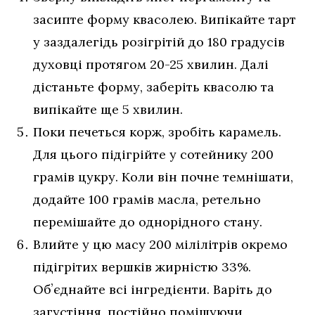
засипте форму квасолею. Випікайте тарт
у заздалегідь розігрітій до 180 градусів
духовці протягом 20-25 хвилин. Далі
дістаньте форму, заберіть квасолю та
випікайте ще 5 хвилин.
Поки печеться корж, зробіть карамель.
Для цього підігрійте у сотейнику 200
грамів цукру. Коли він почне темнішати,
додайте 100 грамів масла, ретельно
перемішайте до однорідного стану.
Влийте у цю масу 200 мілілітрів окремо
підігрітих вершків жирністю 33%.
Обʼєднайте всі інгредієнти. Варіть до
загустіння, постійно помішуючи,