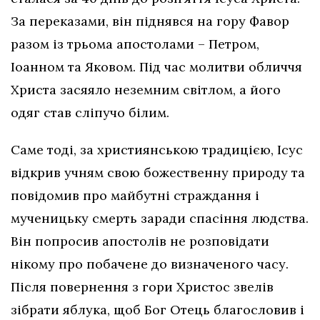
За переказами, він піднявся на гору Фавор
разом із трьома апостолами – Петром,
Іоанном та Яковом. Під час молитви обличчя
Христа засяяло неземним світлом, а його
одяг став сліпучо білим.
Саме тоді, за християнською традицією, Ісус
відкрив учням свою божественну природу та
повідомив про майбутні страждання і
мученицьку смерть заради спасіння людства.
Він попросив апостолів не розповідати
нікому про побачене до визначеного часу.
Після повернення з гори Христос звелів
зібрати яблука, щоб Бог Отець благословив і