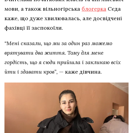
мови, а також вільногірська
блогерка
Сєда
каже, що дуже хвилювалась, але досвідчені
фахівці її заспокоїли.
“Мені сказали, що ми за один раз можемо
врятувати два життя. Тому для мене
гордість, що я сюди прийшла і закликаю всіх
йти і здавати кров”,
— каже дівчина.