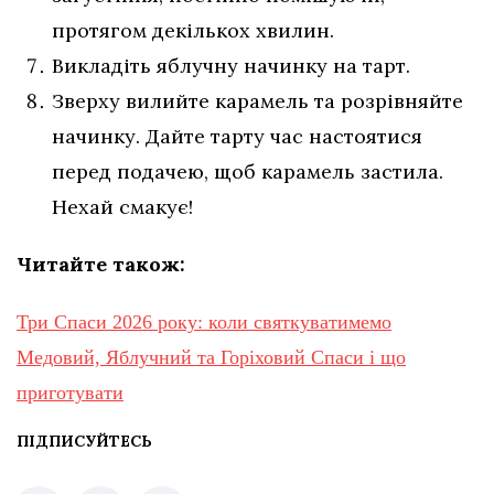
протягом декількох хвилин.
Викладіть яблучну начинку на тарт.
Зверху вилийте карамель та розрівняйте
начинку. Дайте тарту час настоятися
перед подачею, щоб карамель застила.
Нехай смакує!
Читайте також:
Три Спаси 2026 року: коли святкуватимемо
Медовий, Яблучний та Горіховий Спаси і що
приготувати
ПІДПИСУЙТЕСЬ