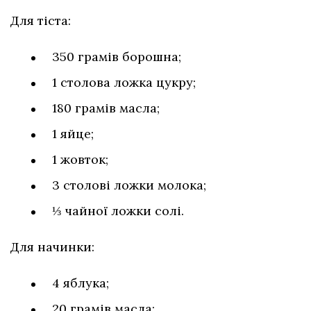
Для тіста:
350 грамів борошна;
1 столова ложка цукру;
180 грамів масла;
1 яйце;
1 жовток;
3 столові ложки молока;
⅓ чайної ложки солі.
Для начинки:
4 яблука;
20 грамів масла;