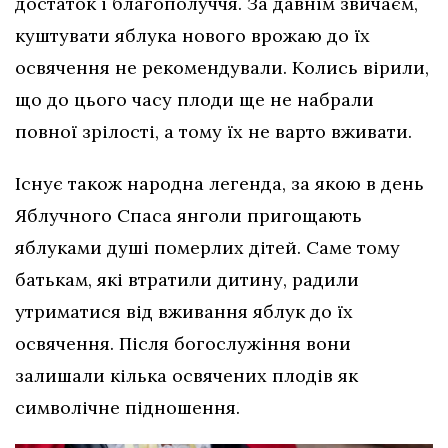
достаток і благополуччя. За давнім звичаєм,
куштувати яблука нового врожаю до їх
освячення не рекомендували. Колись вірили,
що до цього часу плоди ще не набрали
повної зрілості, а тому їх не варто вживати.
Існує також народна легенда, за якою в день
Яблучного Спаса янголи пригощають
яблуками душі померлих дітей. Саме тому
батькам, які втратили дитину, радили
утриматися від вживання яблук до їх
освячення. Після богослужіння вони
залишали кілька освячених плодів як
символічне підношення.