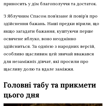
приносить у дім благополуччя та достаток.
З Яблучним Спасом пов’язане й повір’я про
здійснення бажань. Наші предки вірили, що
якщо загадати бажання, куштуючи перше
освячене яблуко, воно неодмінно
здійсниться. За однією з народних версій,
особливо щасливим цей звичай вважався
для незаміжніх дівчат, які просили про
щасливу долю та вдале заміжжя.
Головні табу та прикмети
цього дня