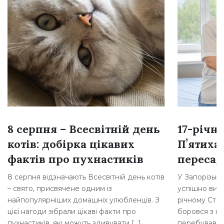
8 серпня – Всесвітній день
17-річн
котів: добірка цікавих
Пʼятиха
фактів про пухнастиків
переса
8 серпня відзначають Всесвітній день котів
У Запорізькій
– свято, присвячене одним із
успішно вик
найпопулярніших домашніх улюбленців. З
річному Стан
цієї нагоди зібрали цікаві факти про
боровся з н
пухнастиків, які можуть здивувати […]
перебував у 