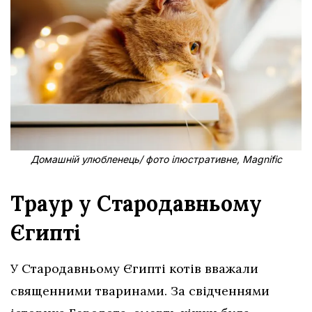
Домашній улюбленець/ фото ілюстративне, Magnific
Траур у Стародавньому
Єгипті
У Стародавньому Єгипті котів вважали
священними тваринами. За свідченнями