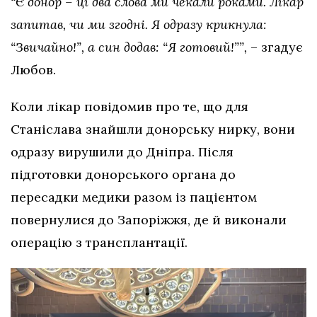
“Є донор – ці два слова ми чекали роками. Лікар
запитав, чи ми згодні. Я одразу крикнула:
“Звичайно!”, а син додав: “Я готовий!””,
– згадує
Любов.
Коли лікар повідомив про те, що для
Станіслава знайшли донорську нирку, вони
одразу вирушили до Дніпра. Після
підготовки донорського органа до
пересадки медики разом із пацієнтом
повернулися до Запоріжжя, де й виконали
операцію з трансплантації.