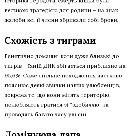
історика Геродота, смерть кішки була
великою трагедією для родини – на знак
жалоби всі її члени збривали собі брови.
Схожість з тиграми
Генетично домашні коти дуже близькі до
тигрів – їхній ДНК збігається приблизно на
95,6%. Саме спільне походження частково
пояснює деякі звички наших улюбленців,
зокрема те, що вони мітять територію,
полюбляють гратися зі “здобиччю” та
проводять багато часу уві сні.
Домінуюча лапа