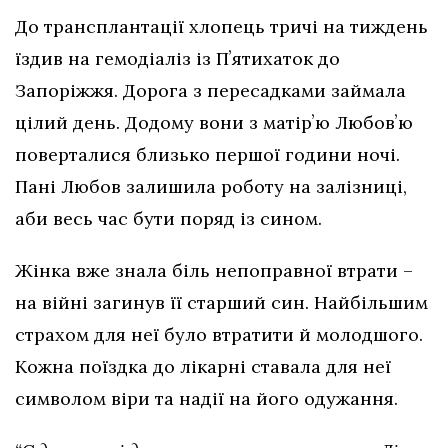
До трансплантації хлопець тричі на тиждень
їздив на гемодіаліз із Пʼятихаток до
Запоріжжя. Дорога з пересадками займала
цілий день. Додому вони з матірʼю Любовʼю
поверталися близько першої години ночі.
Пані Любов залишила роботу на залізниці,
аби весь час бути поряд із сином.
Жінка вже знала біль непоправної втрати –
на війні загинув її старший син. Найбільшим
страхом для неї було втратити й молодшого.
Кожна поїздка до лікарні ставала для неї
символом віри та надії на його одужання.