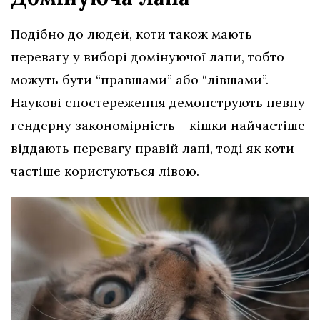
Подібно до людей, коти також мають
перевагу у виборі домінуючої лапи, тобто
можуть бути “правшами” або “лівшами”.
Наукові спостереження демонструють певну
гендерну закономірність – кішки найчастіше
віддають перевагу правій лапі, тоді як коти
частіше користуються лівою.