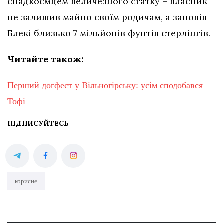
спадкоємцем величезного статку – власник
не залишив майно своїм родичам, а заповів
Блекі близько 7 мільйонів фунтів стерлінгів.
Читайте також:
Перший догфест у Вільногірську: усім сподобався
Тофі
ПІДПИСУЙТЕСЬ
корисне