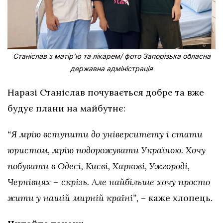
Станіслав з матірʼю та лікарем/ фото Запорізька обласна
державна адміністрація
Наразі Станіслав почувається добре та вже
будує плани на майбутнє:
“Я мрію вступити до університету і стати
юристом, мрію подорожувати Україною. Хочу
побувати в Одесі, Києві, Харкові, Ужгороді,
Чернівцях – скрізь. Але найбільше хочу просто
жити у нашій мирній країні”,
– каже хлопець.