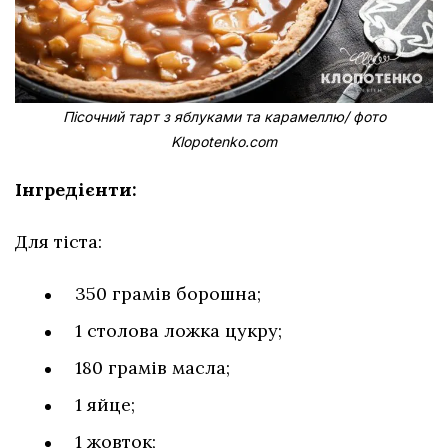
Пісочний тарт з яблуками та карамеллю/ фото
Klopotenko.com
Інгредієнти:
Для тіста:
350 грамів борошна;
1 столова ложка цукру;
180 грамів масла;
1 яйце;
1 жовток;