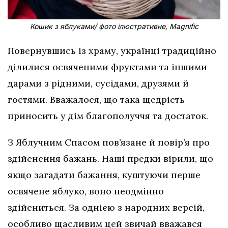
Кошик з яблуками/ фото ілюстративне, Magnific
Повернувшись із храму, українці традиційно
ділилися освяченими фруктами та іншими
дарами з рідними, сусідами, друзями й
гостями. Вважалося, що така щедрість
приносить у дім благополуччя та достаток.
З Яблучним Спасом пов’язане й повір’я про
здійснення бажань. Наші предки вірили, що
якщо загадати бажання, куштуючи перше
освячене яблуко, воно неодмінно
здійсниться. За однією з народних версій,
особливо щасливим цей звичай вважався