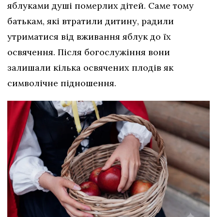
яблуками душі померлих дітей. Саме тому
батькам, які втратили дитину, радили
утриматися від вживання яблук до їх
освячення. Після богослужіння вони
залишали кілька освячених плодів як
символічне підношення.