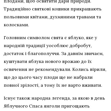
плодами, щоб освятити дари природи.
Традиційно святкові кошики прикрашають
польовими квітами, духмяними травами та
колосками.
Головним символом свята є яблуко, яке у
народній традиції уособлює добробут,
достаток і благополуччя. За давнім звичаєм,
куштувати яблука нового врожаю до їх
освячення не рекомендували. Колись вірили,
що до цього часу плоди ще не набрали
повної зрілості, а тому їх не варто вживати.
Існує також народна легенда, за якою в день
Яблучного Спаса янголи пригощають