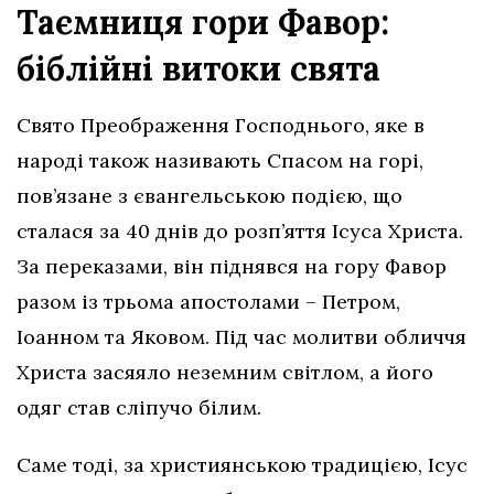
Таємниця гори Фавор:
біблійні витоки свята
Свято Преображення Господнього, яке в
народі також називають Спасом на горі,
пов’язане з євангельською подією, що
сталася за 40 днів до розп’яття Ісуса Христа.
За переказами, він піднявся на гору Фавор
разом із трьома апостолами – Петром,
Іоанном та Яковом. Під час молитви обличчя
Христа засяяло неземним світлом, а його
одяг став сліпучо білим.
Саме тоді, за християнською традицією, Ісус