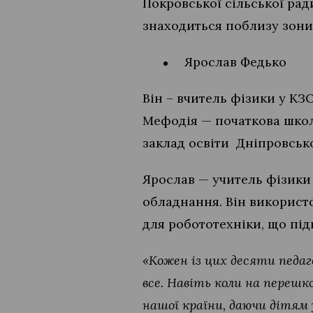
Покровської сільської рад
знаходиться поблизу зони 
Ярослав Федько
Він – вчитель фізики у КЗ
Мефодія — початкова шко
заклад освіти Дніпровсько
Ярослав — учитель фізики 
обладнання. Він використ
для робототехніки, що під
«Кожен із цих десяти педаг
все. Навіть коли на переш
нашої країни, даючи дітям