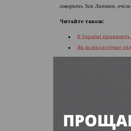
говорить Зоя Литвин, очіль
Читайте також:
В Україні працюють
Як психологічно пі
ПІДПИСУЙТЕСЬ
Дніпропетровська область
навчан