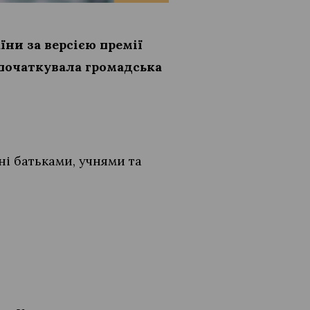
ни за версією премії
апочаткувала громадська
ні батьками, учнями та