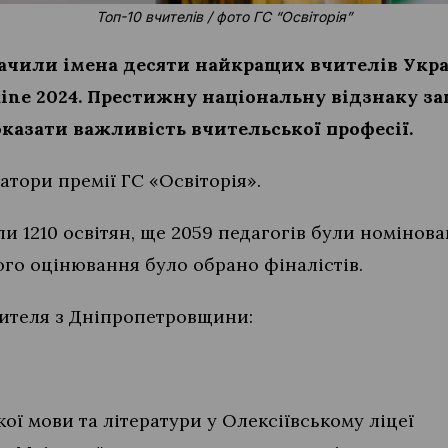
Топ-10 вчителів / фото ГС “Освіторія”
ачили імена десяти найкращих вчителів Украї
raine 2024. Престижну національну відзнаку з
показати важливість вчительської професії.
атори премії ГС «Освіторія».
ли 1210 освітян, ще 2059 педагогів були номінова
ого оцінювання було обрано фіналістів.
ителя з Дніпропетровщини:
кої мови та літератури у Олексіївському ліцеї