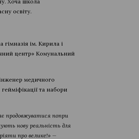
лу. Хоча школа
асну освіту.
 гімназія ім. Кирила і
ічний центр» Комунальний
к інженер медичного
 гейміфікації та набори
має продовжуватися попри
мують нову реальність для
ріяти про велике!» —