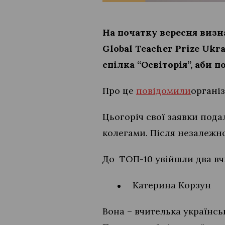
На початку вересня визн
Global Teacher Prize Uk
спілка “Освіторія”, аби 
Про це
повідомили
організ
Цьогоріч свої заявки пода
колегами. Після незалежн
До ТОП-10 увійшли два вч
Катерина Корзун
Вона – вчителька українсь