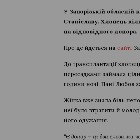
У Запорізькій обласній 
Станіславу. Хлопець кіл
на відповідного донора.
Про це йдеться на
сайті
За
До трансплантації хлопець
пересадками займала ціли
години ночі. Пані Любов з
Жінка вже знала біль непо
неї було втратити й молод
його одужання.
“Є донор – ці два слова ми ч