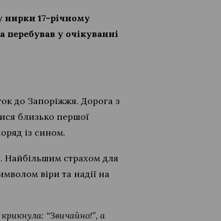
у нирки 17-річному
а перебував у очікуванні
ток до Запоріжжя. Дорога з
лися близько першої
поряд із сином.
н. Найбільшим страхом для
имволом віри та надії на
 крикнула: “Звичайно!”, а