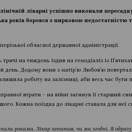
клінічній лікарні успішно виконали пересадк
ька років боровся з нирковою недостатністю т
порізької обласної державної адміністрації.
 тричі на тиждень їздив на гемодіаліз із Пʼятиха
й день. Додому вони з матірʼю Любовʼю поверта
алишила роботу на залізниці, аби весь час бути 
правної втрати – на війні загинув її старший си
шого. Кожна поїздка до лікарні ставала для неї с
екали роками. Лікар запитав, чи ми згодні. Я одразу