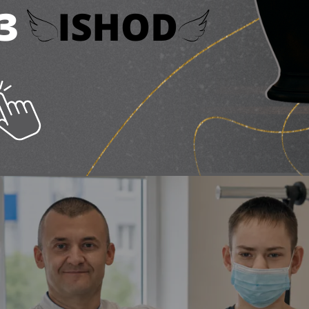
підлітку з Пʼятихаток 
 нирку
ня 2026