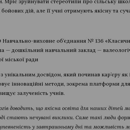
и. Мріє зруйнувати стереотипи про сільську шко
бойових дій, але її учні отримують якісну та суч
О Навчально-виховне об’єднання № 136 «Класична
ла — дошкільний навчальний заклад — валеолог
ї міської ради
з унікальним досвідом, який починав кар’єру я
овує інноваційні методи, зокрема платформи для
вищує залученість учнів.
огів доводить, що якісна освіта для наших дітей 
коді стають нечувані виклики. Саме такі люди фор
 упевненість у завтрашньому дні та можливість м