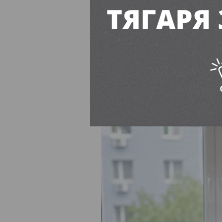
17-річному 
пересадили
Єва Буянова
16:00, 7 Серп