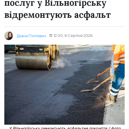
послуг у Вільногірську
відремонтують асфальт
12:00, 6 Серпня 2026
Діана Попович
У Вільногірську ремонтують асфальтне покриття / фото