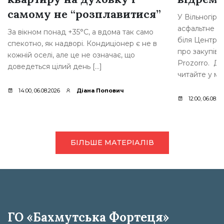
самому не “розплавитися”
У Вільногірс
асфальтне по
За вікном понад +35°C, а вдома так само
біля Центру 
спекотно, як надворі. Кондиціонер є не в
про закупів
кожній оселі, але це не означає, що
Prozorro. Де
доведеться цілий день […]
читайте у мат
14:00, 06.08.2026
Діана Попович
12:00, 06.08.2
БІЛЬШЕ МАТЕРІАЛІВ
ГО «Бахмутська Фортеця»