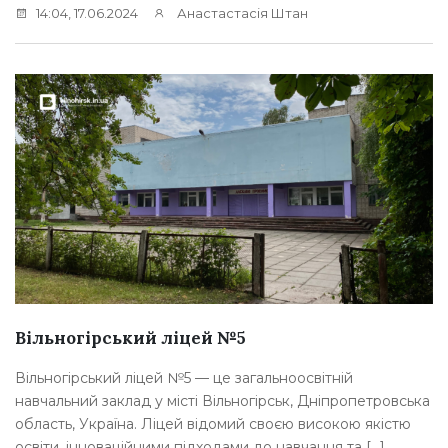
14:04, 17.06.2024
Анастастасія Штан
Вільногірський ліцей №5
Вільногірський ліцей №5 — це загальноосвітній
навчальний заклад у місті Вільногірськ, Дніпропетровська
область, Україна. Ліцей відомий своєю високою якістю
освіти, інноваційними підходами до навчання та […]