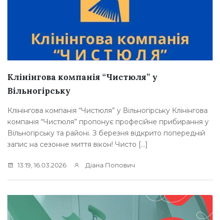
Клінінгова компанія “Чистюля” у
Вільногірську
Клінінгова компанія “Чистюля” у Вільногірську Клінінгова
компанія “Чистюля” пропонує професійне прибирання у
Вільногірську та районі. З березня відкрито попередній
запис на сезонне миття вікон! Чисто […]
13:19, 16.03.2026
Діана Попович